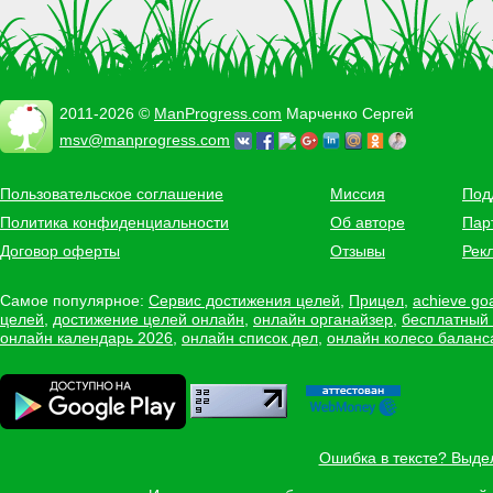
2011-2026 ©
ManProgress.com
Марченко Сергей
msv@manprogress.com
Пользовательское соглашение
Миссия
Под
Политика конфиденциальности
Об авторе
Пар
Договор оферты
Отзывы
Рек
Самое популярное:
Сервис достижения целей
,
Прицел
,
achieve go
целей
,
достижение целей онлайн
,
онлайн органайзер
,
бесплатный
онлайн календарь 2026
,
онлайн список дел
,
онлайн колесо баланс
Ошибка в тексте? Выде