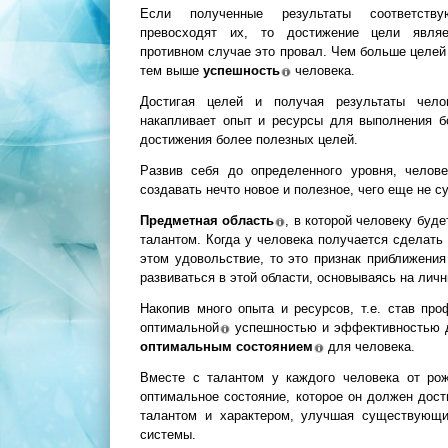
Если полученные результаты соответств
превосходят их, то достижение цели явл
противном случае это провал. Чем больше целей 
тем выше
успешность
человека.
Достигая целей и получая результаты чел
накапливает опыт и ресурсы для выполнения 
достижения более полезных целей.
Развив себя до определенного уровня, челов
создавать нечто новое и полезное, чего еще не 
Предметная область
, в которой человеку буд
талантом. Когда у человека получается сделать 
этом удовольствие, то это признак приближения
развиваться в этой области, основываясь на лич
Накопив много опыта и ресурсов, т.е. став пр
оптимальной
успешностью и эффективностью д
оптимальным
состоянием
для человека.
Вместе с талантом у каждого человека от ро
оптимальное состояние, которое он должен дост
талантом и характером, улучшая существующи
системы.