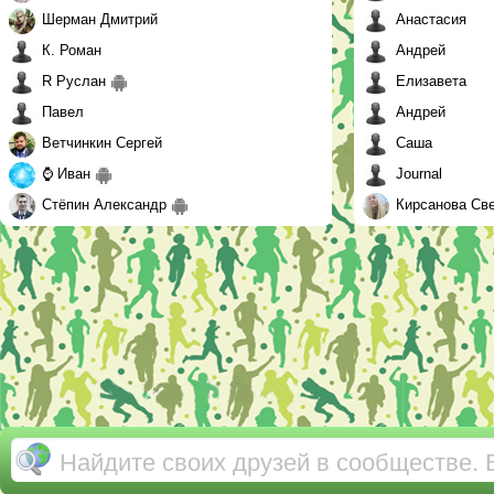
Шерман Дмитрий
Анастасия
К. Роман
Андрей
R Руслан
Елизавета
Павел
Андрей
Ветчинкин Сергей
Саша
⌚ Иван
Journal
Стёпин Александр
Кирсанова Св