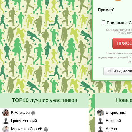
Пример*:
Принимаю
С
Мы Гарантируем 
Ваших Пер
ПРИС
Вам придет письм
подтверждения e-mail. 
сд
ВОЙТИ, если 
TOP10 лучших участников
Новые
К Алексей
Б Кристина
Гросу Евгений
Николай
Марченко Сергей
Алёна