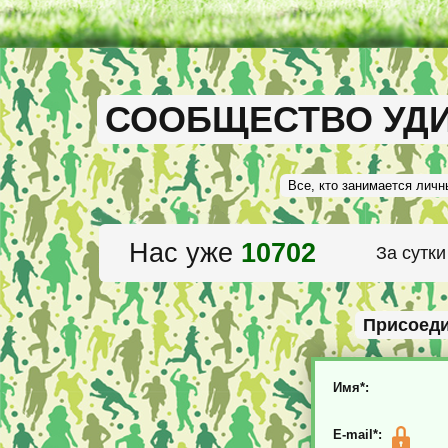
СООБЩЕСТВО УД
Все, кто занимается лич
Нас уже
10702
За сутк
Присоеди
Имя*:
E-mail*: