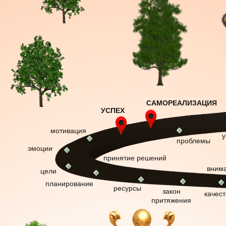
САМОРЕАЛИЗАЦИЯ
УСПЕХ
мотивация
у
проблемы
эмоции
принятие решений
вним
цели
планирование
ресурсы
закон
качест
притяжения