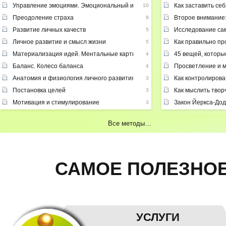
Управление эмоциями. Эмоциональный интеллект
Как заставить себ
10
Преодоление страха
Второе внимание:
8
Развитие личных качеств
Исследование са
5
Личное развитие и смысл жизни
Как правильно п
5
Материализация идей. Ментальные карты
45 вещей, которы
4
Баланс. Колесо баланса
Просветление и 
4
Анатомия и физиология личного развития
Как контролирова
3
Постановка целей
Как мыслить твор
3
Мотивация и стимулирование
Закон Йеркса-Дод
3
Все методы…
САМОЕ ПОЛЕЗНОЕ
УСЛУГИ