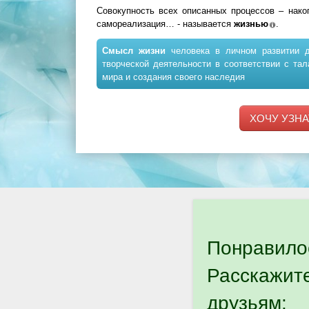
Совокупность всех описанных процессов – накоп
самореализация… - называется
жизнью
.
Смысл жизни
человека в личном развитии д
творческой деятельности в соответствии с та
мира и создания своего наследия
ХОЧУ УЗНА
Понравило
Расскажит
друзьям: