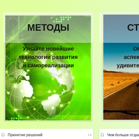
МЕТОДЫ
С
Узнайте новейшие
О
технологии развития
аспе
и самореализации
удивит
Принятие решений
Чем больше отда
13