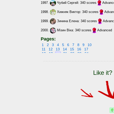
1997.
Чубий Сергей
: 340 scores
Advanc
1998.
Хижняк Виктор
: 340 scores
Advan
1999.
Зинина Елена
: 340 scores
Advanc
2000.
Мізин Віка
: 340 scores
Advanced
Pages:
1
2
3
4
5
6
7
8
9
10
11
12
13
14
15
16
17
18
19
20
21
22
23
24
25
26
27
28
29
30
31
32
Like it?