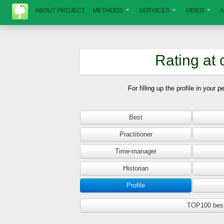
ABOUT PROJECT
METHODS
SERVICES
VIDEO
A
Rating at 
For filling up the profile in your
Best
Practitioner
Time-manager
Historian
Profile
TOP100 best