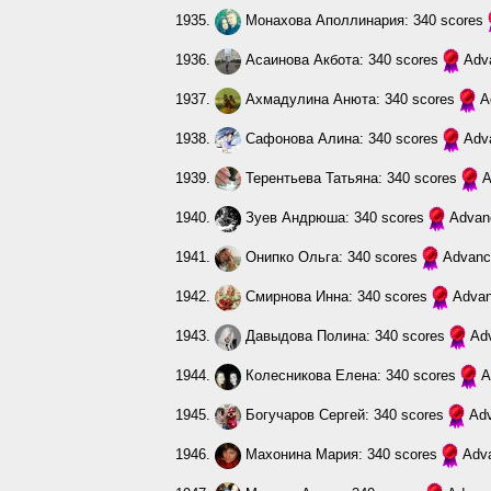
1935.
Монахова Аполлинария
: 340 scores
1936.
Асаинова Акбота
: 340 scores
Adv
1937.
Ахмадулина Анюта
: 340 scores
A
1938.
Сафонова Алина
: 340 scores
Adv
1939.
Терентьева Татьяна
: 340 scores
A
1940.
Зуев Андрюша
: 340 scores
Advan
1941.
Онипко Ольга
: 340 scores
Advanc
1942.
Смирнова Инна
: 340 scores
Adva
1943.
Давыдова Полина
: 340 scores
Ad
1944.
Колесникова Елена
: 340 scores
A
1945.
Богучаров Сергей
: 340 scores
Ad
1946.
Махонина Мария
: 340 scores
Adv