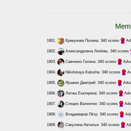
Memb
1901.
Крикунова Полина
: 340 scores
Ad
1902.
Александровна Любовь
: 340 scores
1903.
Савченко Галина
: 340 scores
Adv
1904.
Nikolskaya Katusha
: 340 scores
A
1905.
Яушкин Дмитрий
: 340 scores
Adv
1906.
Латаш Екатерина
: 340 scores
Adv
1907.
Стецюк Валентин
: 340 scores
Adv
1908.
Владимиров Пётр
: 340 scores
Ad
1909.
Сакулина Наталья
: 340 scores
Ad