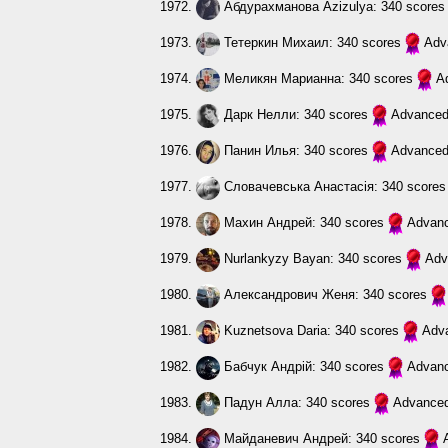
1972.
Абдурахманова Azizulya
: 340 score
1973.
Тетеркин Михаил
: 340 scores
Adv
1974.
Меликян Марианна
: 340 scores
A
1975.
Дарк Нелли
: 340 scores
Advance
1976.
Панин Илья
: 340 scores
Advance
1977.
Словачевська Анастасія
: 340 score
1978.
Махин Андрей
: 340 scores
Advan
1979.
Nurlankyzy Bayan
: 340 scores
Adv
1980.
Александрович Женя
: 340 scores
1981.
Kuznetsova Daria
: 340 scores
Adv
1982.
Бабчук Андрій
: 340 scores
Advan
1983.
Падун Алла
: 340 scores
Advance
1984.
Майданевич Андрей
: 340 scores