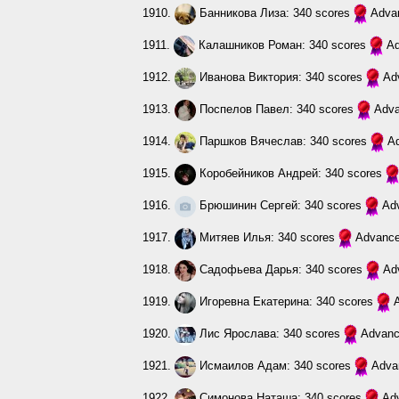
1910.
Банникова Лиза
: 340 scores
Adva
1911.
Калашников Роман
: 340 scores
A
1912.
Иванова Виктория
: 340 scores
Ad
1913.
Поспелов Павел
: 340 scores
Adv
1914.
Паршков Вячеслав
: 340 scores
A
1915.
Коробейников Андрей
: 340 scores
1916.
Брюшинин Сергей
: 340 scores
Ad
1917.
Митяев Илья
: 340 scores
Advanc
1918.
Садофьева Дарья
: 340 scores
Ad
1919.
Игоревна Екатерина
: 340 scores
1920.
Лис Ярослава
: 340 scores
Advan
1921.
Исмаилов Адам
: 340 scores
Adva
1922.
Симонова Наташа
: 340 scores
Ad