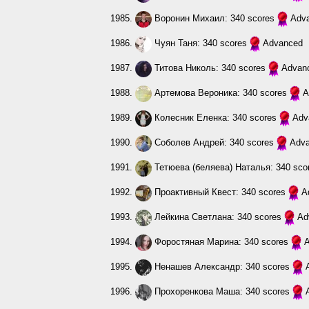
1985.
Воронин Михаил
: 340 scores
Adv
1986.
Чуян Таня
: 340 scores
Advanced
1987.
Титова Николь
: 340 scores
Advan
1988.
Артемова Вероника
: 340 scores
A
1989.
Колесник Еленка
: 340 scores
Adv
1990.
Соболев Андрей
: 340 scores
Adv
1991.
Тетюева (беляева) Наталья
: 340 sc
1992.
Проактивный Квест
: 340 scores
A
1993.
Лейкина Светлана
: 340 scores
Ad
1994.
Форостяная Марина
: 340 scores
1995.
Ненашев Александр
: 340 scores
1996.
Прохоренкова Маша
: 340 scores