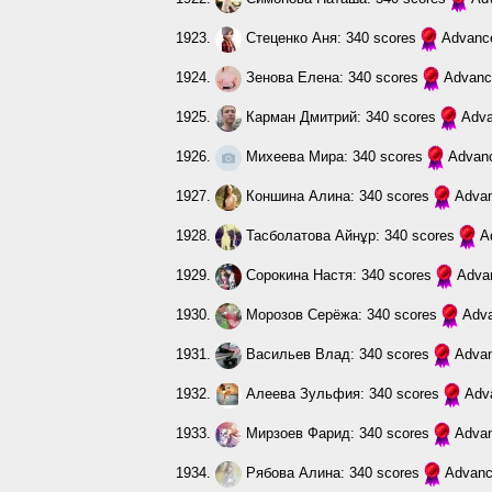
1923.
Стеценко Аня
: 340 scores
Advanc
1924.
Зенова Елена
: 340 scores
Advanc
1925.
Карман Дмитрий
: 340 scores
Adv
1926.
Михеева Мира
: 340 scores
Advan
1927.
Коншина Алина
: 340 scores
Adva
1928.
Тасболатова Айнұр
: 340 scores
A
1929.
Сорокина Настя
: 340 scores
Adva
1930.
Морозов Серёжа
: 340 scores
Adv
1931.
Васильев Влад
: 340 scores
Adva
1932.
Алеева Зульфия
: 340 scores
Adv
1933.
Мирзоев Фарид
: 340 scores
Adva
1934.
Рябова Алина
: 340 scores
Advan