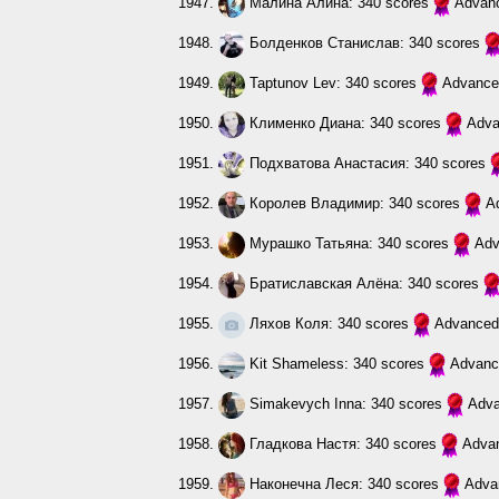
1947.
Малина Алина
: 340 scores
Advan
1948.
Болденков Станислав
: 340 scores
1949.
Taptunov Lev
: 340 scores
Advance
1950.
Клименко Диана
: 340 scores
Adva
1951.
Подхватова Анастасия
: 340 scores
1952.
Королев Владимир
: 340 scores
A
1953.
Мурашко Татьяна
: 340 scores
Adv
1954.
Братиславская Алёна
: 340 scores
1955.
Ляхов Коля
: 340 scores
Advanced
1956.
Kit Shameless
: 340 scores
Advanc
1957.
Simakevych Inna
: 340 scores
Adv
1958.
Гладкова Настя
: 340 scores
Adva
1959.
Наконечна Леся
: 340 scores
Adva