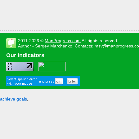
2011-2026 ©
ManProgress.com
All rights reserved
Author - Sergey Marchenko. Contacts:
msv@manprogress.c
Our indicators
achieve goals
,