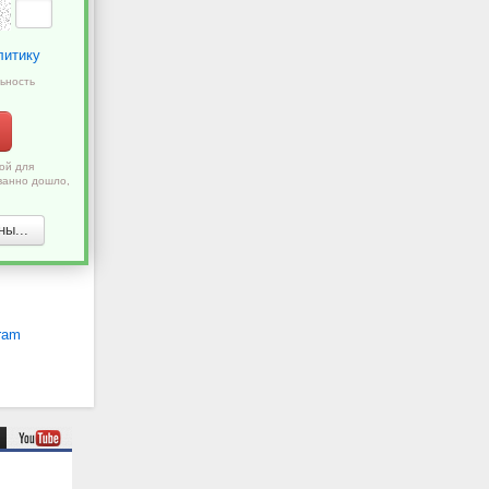
литику
ьность
ой для
ванно дошло,
ы...