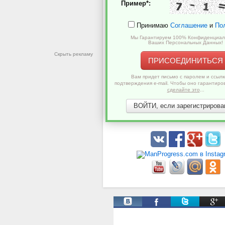
Пример*:
Принимаю
Соглашение
и
По
Мы Гарантируем 100% Конфиденциал
Ваших Персональных Данных!
Скрыть рекламу
ПРИСОЕДИНИТЬСЯ
Вам придет письмо с паролем и ссылк
подтверждения e-mail. Чтобы оно гарантиро
сделайте это
...
ВОЙТИ, если зарегистрирован
Твиты от @ManProgress