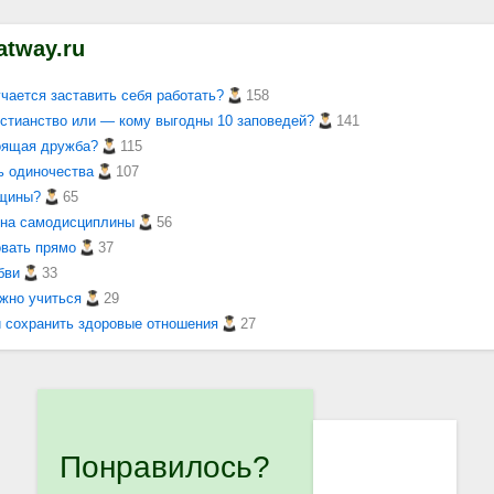
atway.ru
чается заставить себя работать?
158
стианство или — кому выгодны 10 заповедей?
141
тоящая дружба?
115
ь одиночества
107
нщины?
65
она самодисциплины
56
овать прямо
37
бви
33
жно учиться
29
и сохранить здоровые отношения
27
Понравилось?