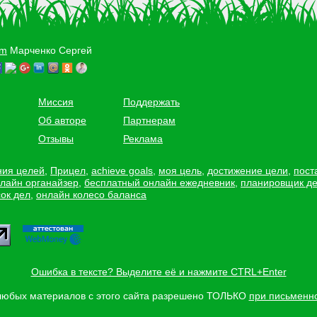
om
Марченко Сергей
Миссия
Поддержать
Об авторе
Партнерам
Отзывы
Реклама
ния целей
,
Прицел
,
achieve goals
,
моя цель
,
достижение цели
,
пост
лайн органайзер
,
бесплатный онлайн ежедневник
,
планировщик д
ок дел
,
онлайн колесо баланса
Ошибка в тексте? Выделите её и нажмите CTRL+Enter
любых материалов с этого сайта разрешено ТОЛЬКО
при письменн