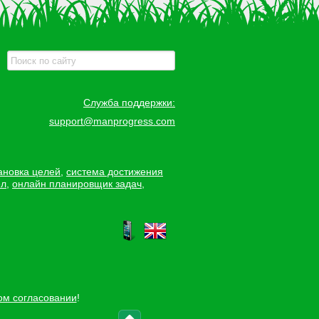
Служба поддержки:
support@manprogress.com
ановка целей
,
система достижения
ел
,
онлайн планировщик задач
,
ом согласовании
!