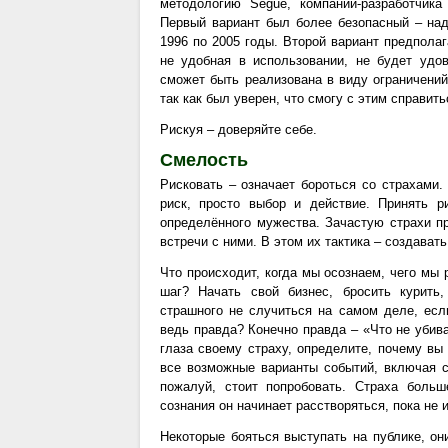
методологию Segue, компании-разработчика 
Первый вариант был более безопасный – над
1996 по 2005 годы. Второй вариант предпола
не удобная в использовании, не будет удо
сможет быть реализована в виду ограничений 
так как был уверен, что смогу с этим справить
Рискуя – доверяйте себе.
Смелость
Рисковать – означает бороться со страхами.
риск, просто выбор и действие. Принять р
определённого мужества. Зачастую страхи пр
встречи с ними. В этом их тактика – создават
Что происходит, когда мы осознаем, чего мы
шаг? Начать свой бизнес, бросить курить
страшного не случиться на самом деле, есл
ведь правда? Конечно правда – «Что не убива
глаза своему страху, определите, почему вы
все возможные варианты событий, включая с
пожалуй, стоит попробовать. Страха боль
сознания он начинает расстворяться, пока не и
Некоторые бояться выступать на публике, он