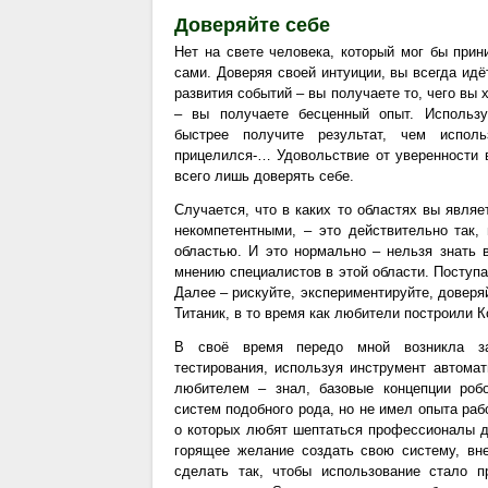
Доверяйте себе
Нет на свете человека, который мог бы при
сами. Доверяя своей интуиции, вы всегда идё
развития событий – вы получаете то, чего вы
– вы получаете бесценный опыт. Использу
быстрее получите результат, чем использ
прицелился-… Удовольствие от уверенности 
всего лишь доверять себе.
Случается, что в каких то областях вы являе
некомпетентными, – это действительно так,
областью. И это нормально – нельзя знать 
мнению специалистов в этой области. Поступай
Далее – рискуйте, экспериментируйте, довер
Титаник, в то время как любители построили Ко
В своё время передо мной возникла зад
тестирования, используя инструмент автомат
любителем – знал, базовые концепции роб
систем подобного рода, но не имел опыта рабо
о которых любят шептаться профессионалы д
горящее желание создать свою систему, вне
сделать так, чтобы использование стало 