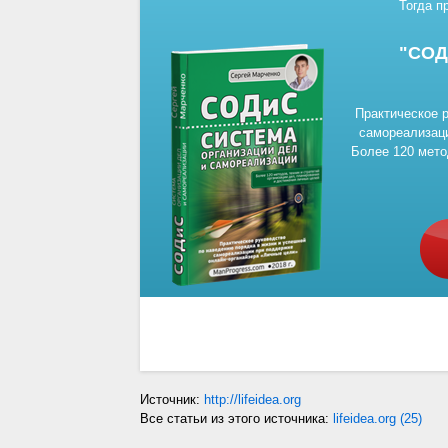
Тогда п
"СОД
Практическое 
самореализаци
Более 120 мето
Источник:
http://lifeidea.org
Все статьи из этого источника:
lifeidea.org (25)