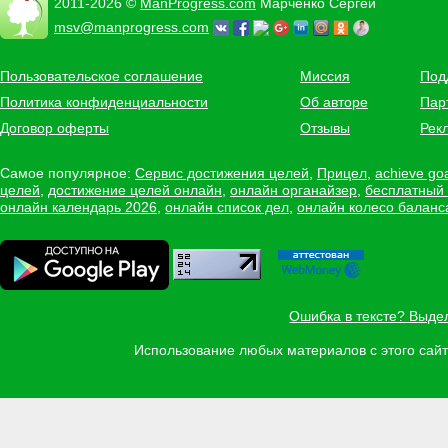
2011-2026 ©
ManProgress.com
Марченко Сергей
msv@manprogress.com
Пользовательское соглашение
Миссия
Под
Политика конфиденциальности
Об авторе
Пар
Договор оферты
Отзывы
Рек
Самое популярное:
Сервис достижения целей
,
Прицел
,
achieve go
целей
,
достижение целей онлайн
,
онлайн органайзер
,
бесплатный
онлайн календарь 2026
,
онлайн список дел
,
онлайн колесо баланс
Ошибка в тексте? Выде
Использование любых материалов с этого са