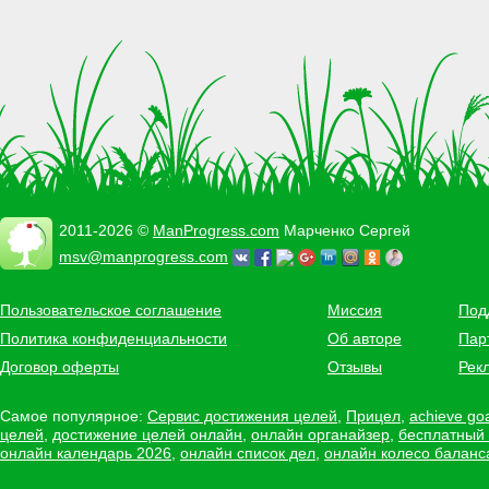
2011-2026 ©
ManProgress.com
Марченко Сергей
msv@manprogress.com
Пользовательское соглашение
Миссия
Под
Политика конфиденциальности
Об авторе
Пар
Договор оферты
Отзывы
Рек
Самое популярное:
Сервис достижения целей
,
Прицел
,
achieve go
целей
,
достижение целей онлайн
,
онлайн органайзер
,
бесплатный
онлайн календарь 2026
,
онлайн список дел
,
онлайн колесо баланс