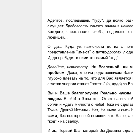
Адептов, последышей, "гуру", да всяко ра
смущает
Бредовость самого наличия некоег
Каждого, спрятанного, якобы, подальше от
людишек...
О, да... Куда уж нам-сирым до их с понт
представление "имеют" о путях-дорогах людей
И, да пребудет с ними тот самый "код"...
Давайте, начистоту
.
Ни Вселенной, ни м
проблем!
Даже, многим родственникам Вашим
глубоко плевать на то, что для Вас является 
сгусток энергии станет "потеть" (о, чудо) за 
Вы и Ваше благополучие Реально нужны
людям.
Все! И в Этом же - Ответ на вечный 
сопли и ждать милости с неба! Пока не сделае
Точка. Другой Истины - Нет, Не было и быть 
сами
, без посторонней помощи, что Ваше, а 
"код" - на свалку.
Итак, Первый Шаг, который Вы Должны сдела