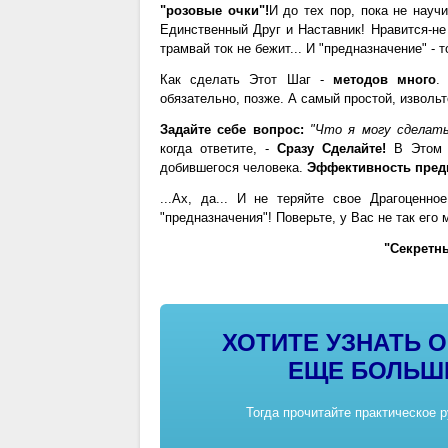
"розовые очки"!
И до тех пор, пока не науч
Единственный Друг и Наставник! Нравится-не
трамвай ток не бежит... И "предназначение" - т
Как сделать Этот Шаг -
методов много
.
обязательно, позже. А самый простой, извольт
Задайте себе вопрос:
"Что я могу сделат
когда ответите, -
Сразу Сделайте!
В Этом и
добившегося человека.
Эффективность предп
...Ах, да... И не теряйте свое Драгоценн
"предназначения"! Поверьте, у Вас не так его 
"Секретны
ХОТИТЕ УЗНАТЬ 
ЕЩЕ БОЛЬШ
Тогда прочитайте практическое 