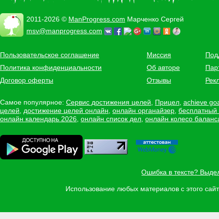
2011-2026 ©
ManProgress.com
Марченко Сергей
msv@manprogress.com
Пользовательское соглашение
Миссия
Под
Политика конфиденциальности
Об авторе
Пар
Договор оферты
Отзывы
Рек
Самое популярное:
Сервис достижения целей
,
Прицел
,
achieve go
целей
,
достижение целей онлайн
,
онлайн органайзер
,
бесплатный
онлайн календарь 2026
,
онлайн список дел
,
онлайн колесо баланс
Ошибка в тексте? Выде
Использование любых материалов с этого са