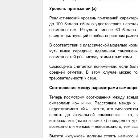
Уровень притязаний (х)
Реалистический уровень притязаний характери
до 100 баллов обычно удостоверяет нереали
возможностям. Результат менее 60 баллов 
свидетельствующий о неблагоприятном развит
В соответствии с классической моделью норм
чуть выше середины; идеальная самооценк
возможностей (х) – между этими отметками.
Самооценка считается пониженной, если бол
средней отметки. В этом случае можно го
требовательности к себе.
Соотношение между параметрами самооце
Теперь посмотрим соотношения между всем
символами «о» и «-». Расстояние между х 
недостижимого. «Х» – это то, что «человек см
вплоть до актуальной самооценки – то, 
интервалами (выше и ниже х) определяет ур
возможного и меньше – невозможного, тем вы
Высота «кружков» должны стоять немного н