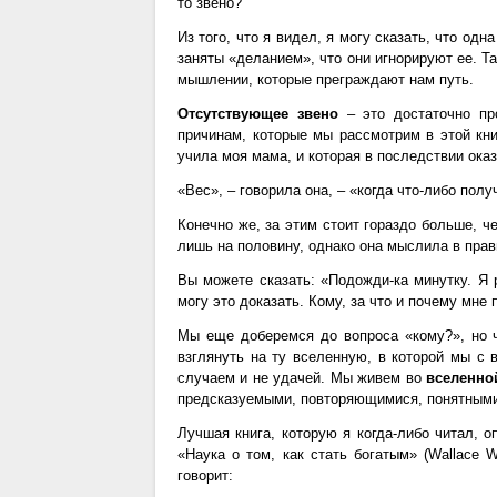
то звено?
Из того, что я видел, я могу сказать, что од
заняты «деланием», что они игнорируют ее. 
мышлении, которые преграждают нам путь.
Отсутствующее звено
– это достаточно про
причинам, которые мы рассмотрим в этой кни
учила моя мама, и которая в последствии ока
«Вес», – говорила она, – «когда что-либо полу
Конечно же, за этим стоит гораздо больше, ч
лишь на половину, однако она мыслила в пра
Вы можете сказать: «Подожди-ка минутку. Я р
могу это доказать. Кому, за что и почему мне 
Мы еще доберемся до вопроса «кому?», но 
взглянуть на ту вселенную, в которой мы с
случаем и не удачей. Мы живем во
вселенно
предсказуемыми, повторяющимися, понятными
Лучшая книга, которую я когда-либо читал, 
«Наука о том, как стать богатым» (Wallace Wat
говорит: