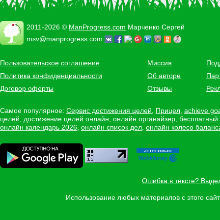
2011-2026 ©
ManProgress.com
Марченко Сергей
msv@manprogress.com
Пользовательское соглашение
Миссия
Под
Политика конфиденциальности
Об авторе
Пар
Договор оферты
Отзывы
Рек
Самое популярное:
Сервис достижения целей
,
Прицел
,
achieve go
целей
,
достижение целей онлайн
,
онлайн органайзер
,
бесплатный
онлайн календарь 2026
,
онлайн список дел
,
онлайн колесо баланс
Ошибка в тексте? Выде
Использование любых материалов с этого са
Задать вопрос