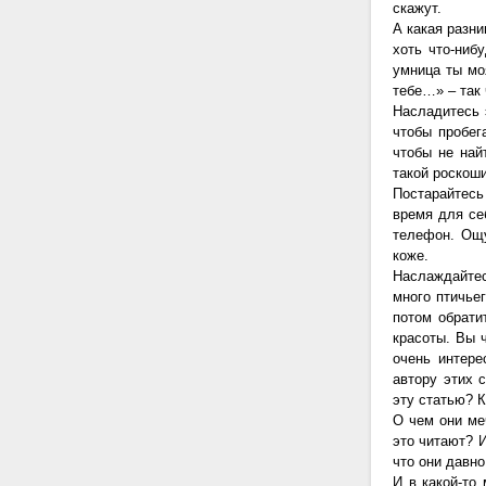
скажут.
А какая разни
хоть что-нибу
умница ты мо
тебе…» – так
Насладитесь 
чтобы пробег
чтобы не най
такой роскоши
Постарайтесь
время для се
телефон. Ощу
коже.
Наслаждайте
много птичьег
потом обрати
красоты. Вы ч
очень интер
автору этих 
эту статью? 
О чем они ме
это читают? И
что они давно
И в какой-то