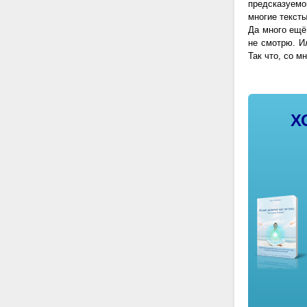
предсказуемо
многие тексты
Да много ещё 
не смотрю. Ил
Так что, со м
Х