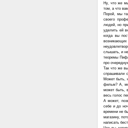
Ну, что же м
том, а что ва
Порой, мы та
своего проф
людей, но пр
уделить ей в
когда вы пос
возникающ
неудовлетво
слышать, и не
теоремы Пифа
про очередную
Так что же в
спрашивали с
Может быть, 
фильм? А, мо
может быть, 
весь голос пе
А может, поз
себе и до но
времени не б
магазину, по
написать бес
Что вы хотит