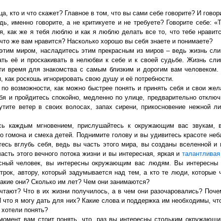
ца, кто и что скажет? Главное в том, что вы сами себе говорите? И гово
дь, именно говорите, а не критикуете и не требуете? Говорите себе: 
я, как же я тебя люблю и как я люблю делать все то, что тебе нравитс
 что же вам нравится? Насколько хорошо вы себя знаете и понимаете?
этим миром, насладитесь этим прекрасным из миров – ведь жизнь сли
ать её и проскакивать в нелюбви к себе и к своей судьбе. Жизнь сли
ти время для знакомства с самым близким и дорогим вам человеком
, как роскошь игнорировать свою душу и её потребности.
 по возможности, как можно быстрее понять и принять себя и свои жел
бя и пройдитесь спокойно, медленно по улице, предварительно отклю
тите ветер в своих волосах, запах сирени, прикосновение нежной л
сь каждым мгновением, прислушайтесь к окружающим вас звукам, в
о гомона и смеха детей. Поднимите голову и вы удивитесь красоте неб
тесь вглубь себя, ведь вы часть этого мира, вы созданы вселенной и 
асть этого вечного потока жизни и вы интересная, яркая и
талантливая
есный человек, вы интересны окружающим вас людям. Вы интересны 
строк, автору, который задумывается над тем, а кто те люди, которые 
Какие они? Сколько им лет? Чем они занимаются?
чтают? Что в их жизни получилось, а в чем они разочаровались? Поче
 что я могу дать для них? Какие слова и поддержка им необходимы, чт
 хотели понять?
 момент вам стоит понять, что, раз вы интересны стольким окружающ