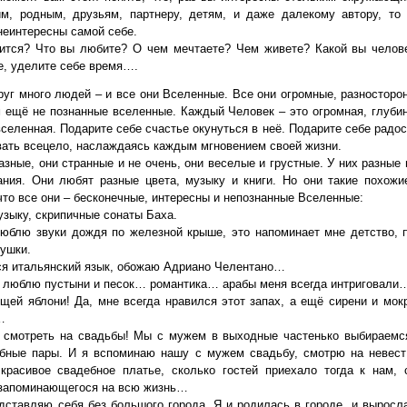
м, родным, друзьям, партнеру, детям, и даже далекому автору, то
неинтересны самой себе.
ится? Что вы любите? О чем мечтаете? Чем живете? Какой вы челов
е, уделите себе время….
руг много людей – и все они Вселенные. Все они огромные, разносторон
м ещё не познанные вселенные. Каждый Человек – это огромная, глубин
селенная. Подарите себе счастье окунуться в неё. Подарите себе радос
вать всецело, наслаждаясь каждым мгновением своей жизни.
зные, они странные и не очень, они веселые и грустные. У них разные 
ния. Они любят разные цвета, музыку и книги. Но они такие похожи
что все они – бесконечные, интересны и непознанные Вселенные:
зыку, скрипичные сонаты Баха.
блю звуки дождя по железной крыше, это напоминает мне детство, 
бушки.
я итальянский язык, обожаю Адриано Челентано…
я люблю пустыни и песок… романтика… арабы меня всегда интриговали
щей яблони! Да, мне всегда нравился этот запах, а ещё сирени и мок
…
смотреть на свадьбы! Мы с мужем в выходные частенько выбираемся
бные пары. И я вспоминаю нашу с мужем свадьбу, смотрю на невес
красивое свадебное платье, сколько гостей приехало тогда к нам, 
 запоминающегося на всю жизнь…
дставляю себя без большого города. Я и родилась в городе, и выросл