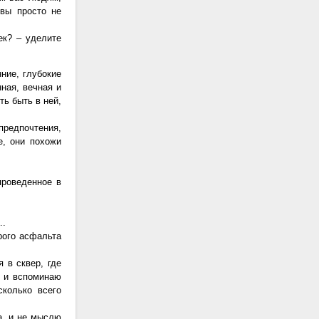
 вы просто не
ек? – уделите
ние, глубокие
ная, вечная и
ть быть в ней,
предпочтения,
е, они похожи
проведенное в
….
рого асфальта
 в сквер, где
т и вспоминаю
сколько всего
а, и не мыслю