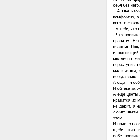
себя без него
…А мне наобо
комфортно, а 
кого-то «захо
- А тебе, что
- Что нравит
нравятся. Ест
счастья. Про
и настоящий
миллиона жи
переступив п
мальчиками, 
всегда знают,
А ещё – я себ
И облака за о
А ещё цветы 
нравится их м
не дарит, я 
любит цветы 
этом.
И начало нов
щебет птиц п
себе нравит