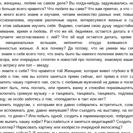
ы, женщины, любим на самом деле? Вы когда-нибудь задумывались н
м больше всего нравится? Что любите вы сами? Что вам приятно, а что –
к много всего знаем и изучаем, читаем множество разных книг, пов
ессионализма, изучаем различные науки, интересуемся жизнью и су
и этом забываем изучить себя. Видимо, считаем свою душу недостойно
нимание, время и любовь. И что же ей, бедняжке, остается делать в т
тупаете несогласованно с ней? Что ей ещё остается делать, кроме
их эмоциональных вспышек, непонятно откуда взявшихся 
ренностью жизнью. А все почему? Да потому, что не умеем мы се
 знаем о себе всего того, что знать было бы намного полезнее вместо з
гора, или очередных сплетен и новостей про политику, знакомую ваше
 актрису или поп – звезду.
ы знаете о себе? Что нравится той Женщине, которая живет глубоко в 
ебя о том, чем вы хотите заняться прямо сейчас, вот прямо в этот 
налить чашку горячего чая, сесть с любимым мужчиной на диван и посм
жет быть, лечь поспать, или принять ванну и спокойно поразмышлят
включить громкую музыку – и танцевать, танцевать, танцевать, подпева
вцу, не особо заботясь о том, «попадаете» в такт или нет?
вонить подругам, с которыми все давно собирались встретиться, созв
чи вспоминать дни, давно минувшие? Или съездить на выставку, на ко
ыло, то денег»? Или побыть одной, сходить в парикмахерскую, побродит
том выпить чашку кофе? Расслабиться и заняться медитацией? Сходить 
тселлер? Нарисовать картину или изобрести очередной велосипед?
е прямо сейчас? И почему вы редко делаете то, о чем просит ваша