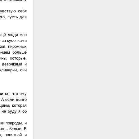
чувствую себя
его, пусть для
 ещё люди мне
т за кусочками
ков, пирожных
ением больше
ны, которые,
и девочками и
улинарии, они
ится, что ему
. А если долго
щины, которая
 не буду я об
ки природы, и
но – белые. В
, понятной и