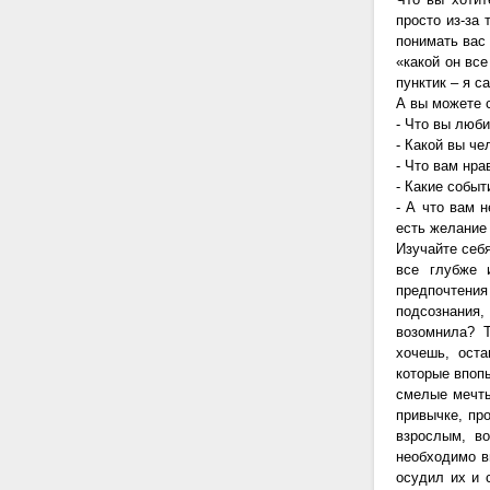
просто из-за 
понимать вас
«какой он все
пунктик – я с
А вы можете с
- Что вы люб
- Какой вы че
- Что вам нра
- Какие событ
- А что вам н
есть желание 
Изучайте себя
все глубже 
предпочтения
подсознания,
возомнила? Т
хочешь, ост
которые впоп
смелые мечты
привычке, пр
взрослым, во
необходимо в
осудил их и 