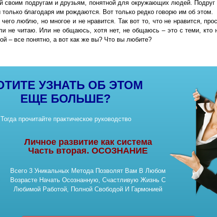
й своим подругам и друзьям, понятной для окружающих людей. Подруг
 только благодаря им рождаются. Вот только редко говорю им об этом.
чего люблю, но многое и не нравится. Так вот то, что не нравится, про
и не читаю. Или не общаюсь, хотя нет, не общаюсь – это с теми, кто 
ной – все понятно, а вот как же вы? Что вы любите?
ОТИТЕ УЗНАТЬ ОБ ЭТОМ
ЕЩЕ БОЛЬШЕ?
Тогда прочитайте практическое руководство
Личное развитие как система
Часть вторая. ОСОЗНАНИЕ
Всего 3 Уникальных Метода Позволят Вам В Любом
Возрасте Начать Осознанную, Счастливую Жизнь С
Любимой Работой, Полной Свободой И Гармонией