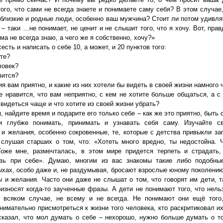
того, что сами не всегда знаете и понимаете саму себя? В этом случае
 близкие и родные люди, особенно ваш мужчина? Стоит ли потом удивлят
 – таки …не понимает, не ценит и не слышит того, что я хочу. Вот, пра
ама не всегда знаю, а чего же я собственно, хочу?»
есть и написать о себе 10, а может, и 20 пунктов того:
ите?
ловек?
вится?
ия вам приятно, и какие из них хотели бы видеть в своей жизни намного
е нравится, что вам неприятно, с кем не хотите больше общаться, а с
видеться чаще и что хотите из своей жизни убрать?
, найдите время и подарите его только себе – как же это приятно, быть 
и глубже понимать, принимать и узнавать себя саму. Изучайте св
 и желания, особенно сокровенные, те, которые с детства привыкли заг
 слушая старших о том, что: «Хотеть много вредно, ты недостойна. 
оже мне, размечталась, в этом мире придется терпеть и страдать,
авь при себе». Думаю, многим из вас знакомы такие либо подобные
ыхах, особо даже и, не раздумывая, бросают взрослые юному поколению 
 и желания. Часто они даже не слышат о том, что говорят им дети, т
оизносят когда-то заученные фразы. А дети не понимают того, что нель
 всяком случае, не всему и не всегда. Не понимают они ещё того
нимательно присмотреться к жизни того человека, кто раскритиковал их
сказал, что мол думать о себе – нехорошо, нужно больше думать о то