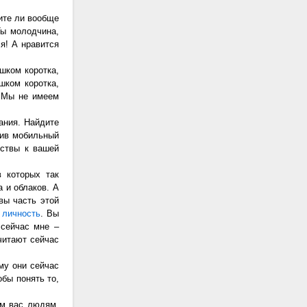
рите ли вообще
«Ты молодчина,
я! А нравится
шком коротка,
шком коротка,
. Мы не имеем
ания. Найдите
чив мобильный
иствы к вашей
 которых так
а и облаков. А
вы часть этой
 личность
. Вы
сейчас мне –
читают сейчас
му они сейчас
обы понять то,
им вас людям,