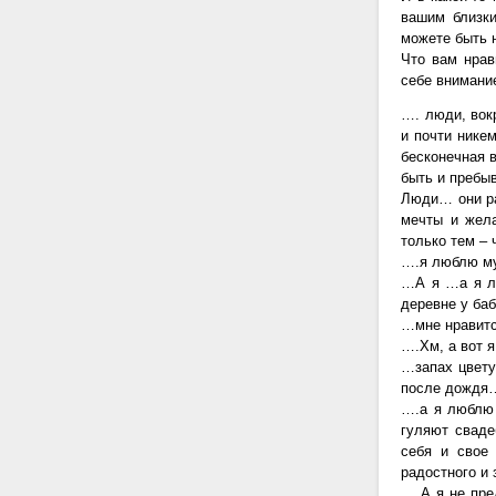
вашим близки
можете быть 
Что вам нрав
себе внимани
…. люди, вок
и почти нике
бесконечная в
быть и пребы
Люди… они ра
мечты и жела
только тем – 
….я люблю му
…А я …а я лю
деревне у ба
…мне нравитс
….Хм, а вот 
…запах цвету
после дождя
….а я люблю 
гуляют сваде
себя и свое 
радостного и
… А я не пре