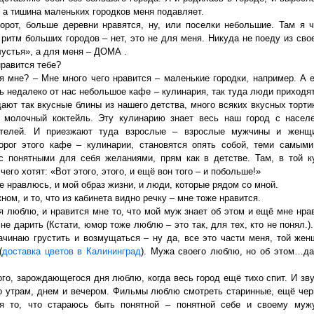
, а тишина маленьких городков меня подавляет.
рот, больше деревни нравятся, ну, или поселки небольшие. Там я 
ритм больших городов – нет, это не для меня. Никуда не поеду из сво
лустья», а для меня – ДОМА .
 нравится тебе?
ся мне? – Мне много чего нравится – маленькие городки, например. А
ь недалеко от нас небольшое кафе – кулинария, так туда люди приходя
дают так вкусные блины из нашего детства, много всяких вкусных торти
, молочный коктейль. Эту кулинарию знает весь наш город с насел
телей. И приезжают туда взрослые – взрослые мужчины и женщи
орог этого кафе – кулинарии, становятся опять собой, теми самым
с понятными для себя желаниями, прям как в детстве. Там, в той к
 чего хотят: «Вот этого, этого, и ещё вон того – и побольше!»
е нравлюсь, и мой образ жизни, и люди, которые рядом со мной.
кном, и то, что из кабинета видно речку – мне тоже нравится.
я люблю, и нравится мне то, что мой муж знает об этом и ещё мне нрав
не дарить (Кстати, юмор тоже люблю – это так, для тех, кто не понял.)
начинаю грустить и возмущаться – ну да, все это части меня, той жен
(
доставка цветов в Калининград
). Мужа своего люблю, но об этом…да
ого, зарождающегося дня люблю, когда весь город ещё тихо спит. И зву
о утрам, днем и вечером. Фильмы люблю смотреть старинные, ещё чер
ся то, что стараюсь быть понятной – понятной себе и своему мужу