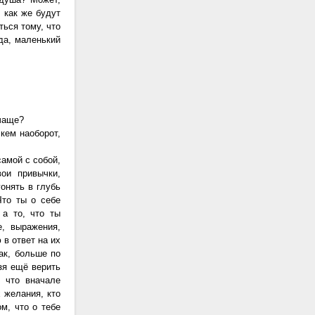
, как же будут
ься тому, что
вда, маленький
 чаще?
 кем наоборот,
самой с собой,
ои привычки,
онять в глубь
Что ты о себе
 а то, что ты
, выражения,
в ответ на их
ак, больше по
зя ещё верить
, что вначале
 желания, кто
м, что о тебе