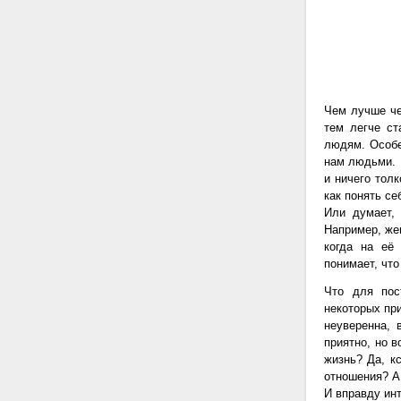
Чем лучше че
тем легче с
людям. Особе
нам людьми. 
и ничего тол
как понять се
Или думает, 
Например, жен
когда на её 
понимает, что
Что для по
некоторых при
неуверенна, 
приятно, но в
жизнь? Да, к
отношения? А 
И вправду ин