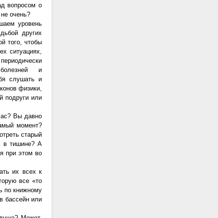
ад вопросом о
 не очень?
ышаем уровень
дьбой других
й того, чтобы
ех ситуациях,
 периодически
болезней и
бя слушать и
аконов физики,
й подруги или
Вас? Вы давно
самый момент?
отреть старый
ь в тишине? А
я при этом во
ать их всех к
торую все «то
ь по книжному
в бассейн или
 душа? Может,