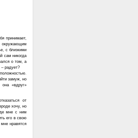
бя принимает,
м окружающим
е, с близкими
й сам никогда
ался о том, а
о – радует?
оположностью.
ыйти замуж, но
, она «вдруг»
тказаться от
вроде хочу, но
оде мне с ним
ить его в свою
 мне нравятся