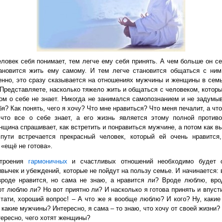
ловек себя понимает, тем легче ему себя принять. А чем больше он се
тановится жить ему самому. И тем легче становится общаться с ни
нно, это сразу сказывается на отношениях мужчины и женщины в семь
Представляете, насколько тяжело жить и общаться с человеком, которы
ком о себе не знает. Никогда не занимался самопознанием и не задумыв
бя? Как понять, чего я хочу? Что мне нравиться? Что меня печалит, а чт
что все о себе знает, а его жизнь является этому полной против
щина спрашивает, как встретить и понравиться мужчине, а потом как в
пути встречается прекрасный человек, который ей очень нравится
 «ещё не готова».
строения
гармоничных
и счастливых отношений необходимо будет о
вычек и убеждений, которые не пойдут на пользу семье. И начинается: 
вроде нравится, но сама не знаю, а нравится ли? Вроде люблю, вр
от люблю ли? Но вот приятно ли? И насколько я готова принять и впуст
стати, хороший вопрос! – А что же я вообще люблю? И кого? Ну, какие
какие мужчины? Интересно, я сама – то знаю, что хочу от своей жизни?
тересно, чего хотят женщины?