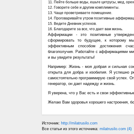
Пейте больше воды, ешьте цитрусы, мед, орех
Говорите себе и другим комплименты.
Чаще проветриваете помещение.
Проговаривайте утром позитивные аффирмац
Ведите Дневник успехов.
Благодарите за все, что дает вам жизнь.
Аффирмации - это позитивные утвержде
сформировать то будущее, к которому мы
эффективным способом достижения сча
благополучия. Работайте с аффирмациями мин
и вы увидите результаты!
Например: Жизнь - моя добрая и сильная со
открыта для добра и изобилия. Я успешно р
самостоятельно программирую свой успех. Оп
генератор, он дает надежду и жизнь.
Я уверена, что у Вас есть и свои эффективны
Желаю Вам здоровья хорошего настроения, бод
Источник:
http://milatrusilo.com
Все статьи из этого источника:
milatrusilo.com (4)