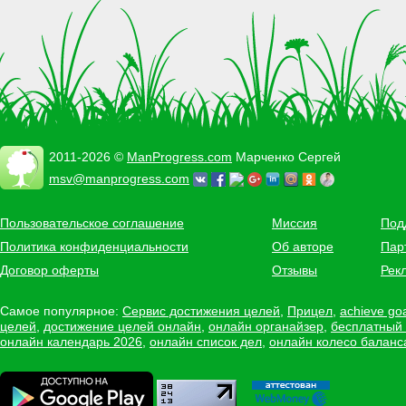
2011-2026 ©
ManProgress.com
Марченко Сергей
msv@manprogress.com
Пользовательское соглашение
Миссия
Под
Политика конфиденциальности
Об авторе
Пар
Договор оферты
Отзывы
Рек
Самое популярное:
Сервис достижения целей
,
Прицел
,
achieve go
целей
,
достижение целей онлайн
,
онлайн органайзер
,
бесплатный
онлайн календарь 2026
,
онлайн список дел
,
онлайн колесо баланс