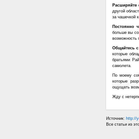
Расширяйте 
другой област
за чашечкой 
Постоянно ч
больше вы со
возможность 
Общайтесь с
которые обла
братьями Рай
самолета.
По моему соб
которые раз
ощущать возм
Жду с нетерп
Источник:
http://
Все статьи из эт