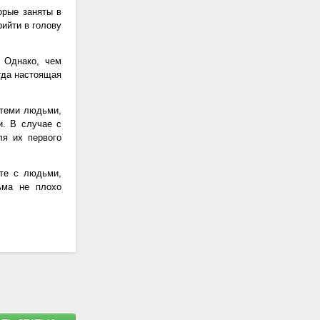
орые заняты в
рийти в голову
. Однако, чем
гда настоящая
 теми людьми,
и. В случае с
ля их первого
кте с людьми,
ьма не плохо