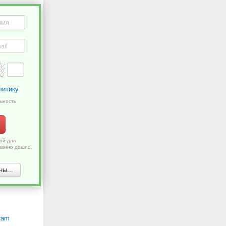
литику
ьность
ой для
ванно дошло,
ы...