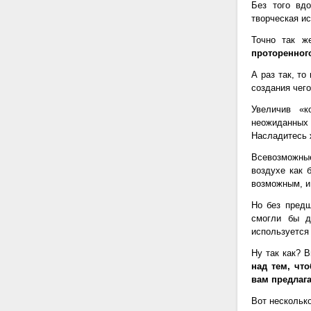
Без того вдо
творческая ис
Точно так 
проторенног
А раз так, т
создания чего
Увеличив «к
неожиданных 
Насладитесь 
Всевозможны
воздухе как 
возможным, и
Но без предш
смогли бы д
используется
Ну так как? 
над тем, чт
вам предлаг
Вот несколько