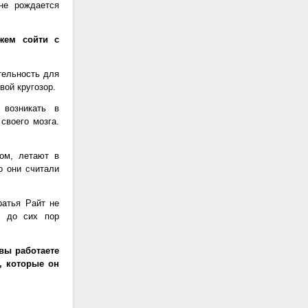
 не рождается
жем сойти с
тельность для
вой кругозор.
возникать в
своего мозга.
ом, летают в
о они считали
ратья Райт не
я до сих пор
вы работаете
, которые он