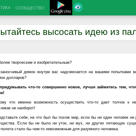
КТИКА
СООБЩЕСТВО
ытайтесь высосать идею из па
 более творческим и изобретательным?
 заносчивый демон внутри вас надсмехается на вашими попытками в
ион долларов?
 придумывать что-то совершенно новое, лучше займитесь тем, чт
е!
ому что именно возможность осуществить что-то дает толчок к не
никак не наоборот!
едставьте себе, на что был бы похож мир, если бы ни один человек ни 
щества. Если бы не было ни уток, ни мух, ни других летающих суще
 полета стало бы чем-то невозможным для разумного человека.