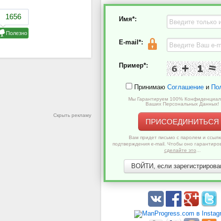
Имя*:
E-mail*:
Пример*:
Принимаю
Соглашение
и
По
Мы Гарантируем 100% Конфиденциал
Ваших Персональных Данных!
Скрыть рекламу
ПРИСОЕДИНИТЬСЯ
Вам придет письмо с паролем и ссылк
подтверждения e-mail. Чтобы оно гарантиро
сделайте это
...
ВОЙТИ, если зарегистрирован