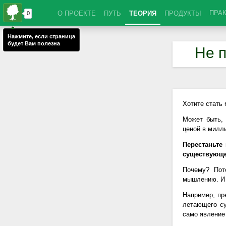
ПРА
О ПРОЕКТЕ
ПУТЬ
ТЕОРИЯ
ПРОДУКТЫ
Не п
Хотите стать
Может быть,
ценой в милл
Перестаньте
существующе
Почему? Пот
мышлению. И 
Например, пр
летающего су
само явление