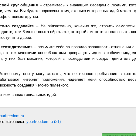
свой круг общения
– стремитесь к значащим беседам с людьми, кот
и, чем вы. Вы будете поражены тому, сколько интересных идей может п
кофе с новым другом.
то-то создавайте
– Не обязательно, конечно же, строить самолеты
здаете, тем больше опыта обретаете, который сможете использовать ко
постучит в двери.
 «созидателями»
– возьмите себе за правило взращивать отношения с
дают техническими способностями превращать идеи в рабочие модел
т, у них был механик, который в последствии и создал двигатель д
ственному опыту могу сказать, что постоянное пребывание в конта
рабатывают интернет приложения, наделяет меня способностью вес
ожность создания чего-то полезного.
ением ваших гениальных идей.
yourfreedom.ru
ого источника:
yourfreedom.ru (31)