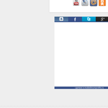
Твиты от @ManProgress