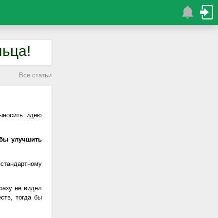
льца!
Все статьи
ыносить идею
обы улучшить
стандартному
разу не видел
ств, тогда бы