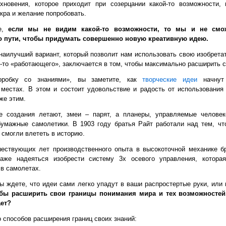
хновения, которое приходит при созерцании какой-то возможности,
кра и желание попробовать.
же,
если мы не видим какой-то возможности, то мы и не смо
о пути, чтобы придумать совершенно новую креативную идею.
о наилучший вариант, который позволит нам использовать свою изобрета
-то «работающего», заключается в том, чтобы максимально расширить с
оробку со знаниями», вы заметите, как
творческие идеи
начнут 
местах. В этом и состоит удовольствие и радость от использования 
же этим.
е создания летают, змеи – парят, а планеры, управляемые человек
бумажные самолетики. В 1903 году братья Райт работали над тем, чт
 смогли влететь в историю.
ествующих лет производственного опыта в высокоточной механике б
аже надеяться изобрести систему 3х осевого управления, котора
 в самолетах.
Вы ждете, что идеи сами легко упадут в ваши распростертые руки, или
обы расширить свои границы понимания мира и тех возможностей
ает?
 способов расширения границ своих знаний: