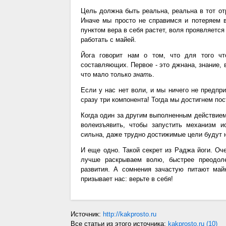
Цель должна быть реальна, реальна в тот от
Иначе мы просто не справимся и потеряем 
пунктом вера в себя растет, воля проявляетс
работать с майей.
Йога говорит нам о том, что для того чт
составляющих. Первое - это джнана, знание, вт
что мало только
знать
.
Если у нас нет воли, и мы ничего не предпр
сразу три компонента! Тогда мы достигнем по
Когда один за другим выполненным действием
волеизъявить, чтобы запустить механизм 
сильна, даже трудно достижимые цели будут 
И еще одно. Такой секрет из Раджа йоги. Оч
лучше раскрываем волю, быстрее преодол
развития. А сомнения зачастую питают ма
призывает нас: верьте в себя!
Источник:
http://kakprosto.ru
Все статьи из этого источника:
kakprosto.ru (10)