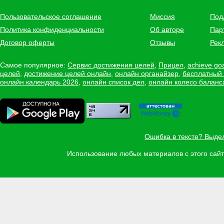
Пользовательское соглашение
Миссия
Под
Политика конфиденциальности
Об авторе
Пар
Договор оферты
Отзывы
Рек
Самое популярное:
Сервис достижения целей
,
Прицел
,
achieve go
целей
,
достижение целей онлайн
,
онлайн органайзер
,
бесплатный
онлайн календарь 2026
,
онлайн список дел
,
онлайн колесо баланс
Ошибка в тексте? Выде
Использование любых материалов с этого са