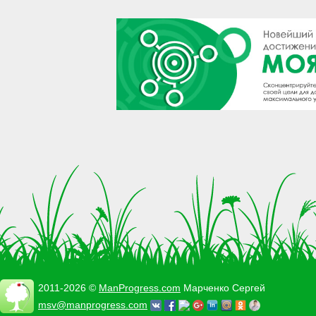
2011-2026 ©
ManProgress.com
Марченко Сергей
msv@manprogress.com