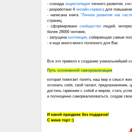
- сознада
энциклопедия
личного развития, сос
- разработано 4
онлайн-сервиса
для повышения
- написана книга
"Личное развитие как сист
страниц;
- сформировано
сообщество
людей, интерес
более 28000 человек;
- запущена
коллекция
, собирающая самые пол
- и еще много-много полезного для Вас
Все это привело к созданию уникальнейшей с
Путь осознанной самореализации
которая помогает понять наш мир и смысл жиз
осознать себя, свой талант, предназначение, 
достичь гармонии с собой и миром, стать усп
и полноценно самореализоваться, создав свое
И какой праздник без подарков!
C меня торт :)