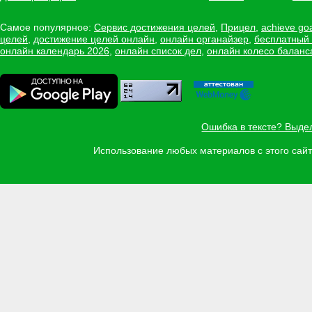
Самое популярное:
Сервис достижения целей
,
Прицел
,
achieve go
целей
,
достижение целей онлайн
,
онлайн органайзер
,
бесплатный
онлайн календарь 2026
,
онлайн список дел
,
онлайн колесо баланс
Ошибка в тексте? Выде
Использование любых материалов с этого са