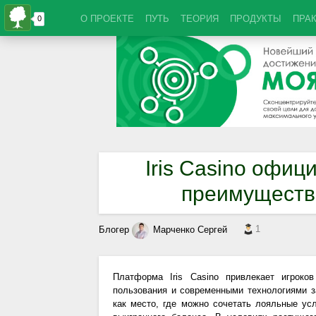
О ПРОЕКТЕ
ПУТЬ
ТЕОРИЯ
ПРОДУКТЫ
ПРА
Iris Casino офиц
преимуществ
1
Блогер
Марченко Сергей
Платформа Iris Casino привлекает игроко
пользования и современными технологиями 
как место, где можно сочетать лояльные ус