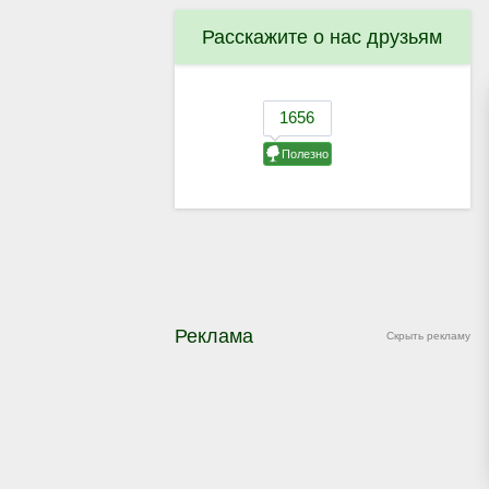
Расскажите о нас друзьям
Реклама
Скрыть рекламу