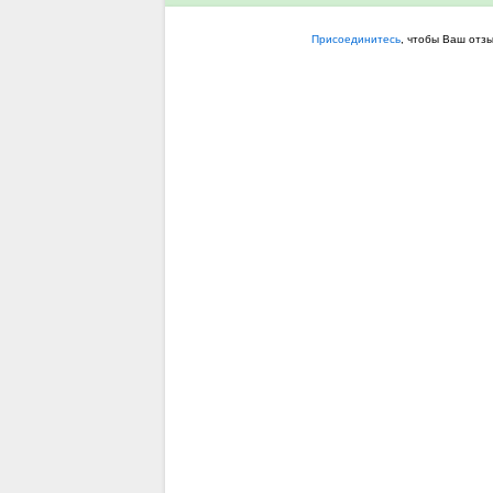
Присоединитесь
, чтобы Ваш отз