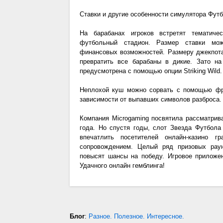
Ставки и другие особенности симулятора Фут
На барабанах игроков встретят тематиче
футбольный стадион. Размер ставки мож
финансовых возможностей. Размеру джекпота
превратить все барабаны в дикие. Зато н
предусмотрена с помощью опции Striking Wild.
Неплохой куш можно сорвать с помощью фри
зависимости от выпавших символов разброса.
Компания Microgaming посвятила рассматри
года. Но спустя годы, слот Звезда Футбола
впечатлить посетителей онлайн-казино 
сопровождением. Целый ряд призовых раун
повысят шансы на победу. Игровое приложен
Удачного онлайн гемблинга!
Блог
:
Разное. Полезное. Интересное.