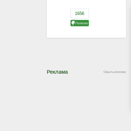
Реклама
Скрыть рекламу