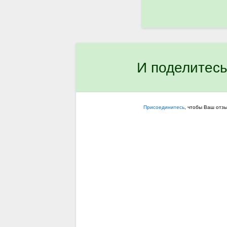
И поделитесь
Присоединитесь
, чтобы Ваш отз