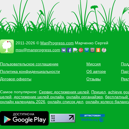
2011-2026 ©
ManProgress.com
Марченко Сергей
msv@manprogress.com
Пользовательское соглашение
Миссия
Под
Политика конфиденциальности
Об авторе
Пар
Договор оферты
Отзывы
Рек
Самое популярное:
Сервис достижения целей
,
Прицел
,
achieve go
целей
,
достижение целей онлайн
,
онлайн органайзер
,
бесплатный
онлайн календарь 2026
,
онлайн список дел
,
онлайн колесо баланс