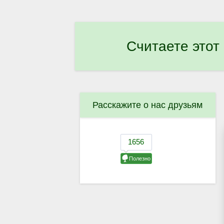
Считаете этот
Расскажите о нас друзьям