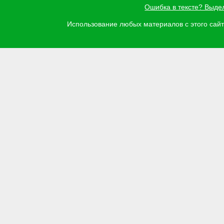
Ошибка в тексте? Выде
Использование любых материалов с этого са