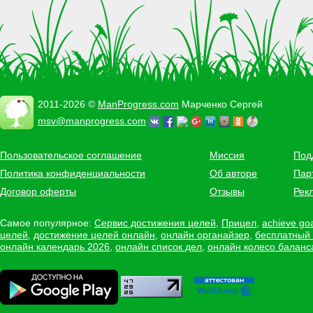
2011-2026 ©
ManProgress.com
Марченко Сергей
msv@manprogress.com
Пользовательское соглашение
Миссия
Под
Политика конфиденциальности
Об авторе
Пар
Договор оферты
Отзывы
Рек
Самое популярное:
Сервис достижения целей
,
Прицел
,
achieve go
целей
,
достижение целей онлайн
,
онлайн органайзер
,
бесплатный
онлайн календарь 2026
,
онлайн список дел
,
онлайн колесо баланс