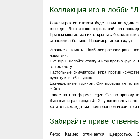
Коллекция игр в лобби "Л
Даже игрок со стажем будет приятно удивле
его ждет. Достаточно открыть сайт на площад
Причем многие из них открыты с бесплатным 
становится больше. Например, игрока ждут:
Игровые автоматы. Наиболее распространенное 
лицензии.
Live игры. Делайте ставку и игру против крупь
вашем счету.
Настольные симуляторы. Игра против искусстве
рулетку или в блек джек.
Еженедельные турниры. Они проводятся по ин
сайта.
Также на платформе Legzo Casino проводятс
быстрых играх вроде JetX, участвовать в ло
хотите наслаждаться полноценной игрой, то за
Забирайте приветственн
Легзо Казино отличается щедростью. О