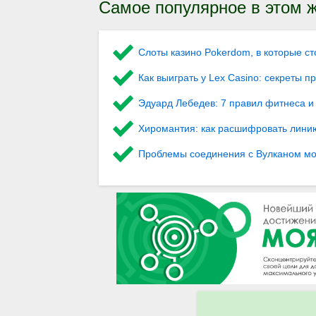
Самое популярное в этом ж
Слоты казино Pokerdom, в которые ст
Как выиграть у Lex Сasino: секреты 
Эдуард Лебедев: 7 правил фитнеса и 
Хиромантия: как расшифровать лини
Проблемы соединения с Вулканом мож