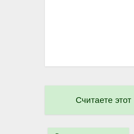
Считаете этот