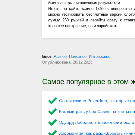
быстрые игры с мгновенным результатом.
Играть на сайте казино 1xSlots невероятно 
можно тестировать бесплатные версии слото
сумму 250 рублей и перейти сразу к ставк
хорошее настроение, но и заработать.
Блог
:
Разное. Полезное. Интересное.
Опубликована
: 28.12.2023
Самое популярное в этом ж
Слоты казино Pokerdom, в которые ст
Как выиграть у Lex Сasino: секреты 
Эдуард Лебедев: 7 правил фитнеса и 
Хиромантия: как расшифровать лини