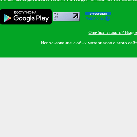
Ошибка в тексте? Выде
Использование любых материалов с этого са
Задать вопрос