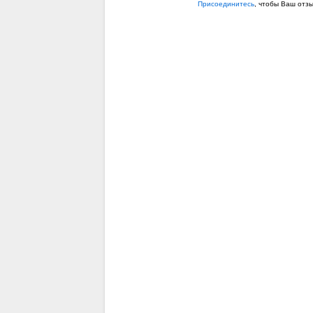
Присоединитесь
, чтобы Ваш отз