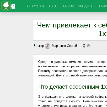
О ПРОЕКТЕ
ПУТЬ
ТЕОРИЯ
ПРОДУКТЫ
ПРА
Чем привлекает к се
1x
15
Блогер
Марченко Сергей
Среди популярных гемблинг клубов теперь
проверенного оператора онлайн-развлечений
Поэтому посетители всецело доверяют площа
желающий. Для этого необязательно регистри
Что делает особенным 1x
Это большая платформа, на которой собраны
точно не придется скучать. Большинство 
участие в турнирах, в акциях и в live играх,