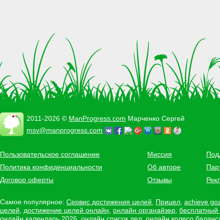
2011-2026 ©
ManProgress.com
Марченко Сергей
msv@manprogress.com
Пользовательское соглашение
Миссия
Под
Политика конфиденциальности
Об авторе
Пар
Договор оферты
Отзывы
Рек
Самое популярное:
Сервис достижения целей
,
Прицел
,
achieve go
целей
,
достижение целей онлайн
,
онлайн органайзер
,
бесплатный
онлайн календарь 2026
,
онлайн список дел
,
онлайн колесо баланс