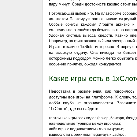
пару минут. Среди достоинств казино стоит в
Потрясающий выбор игр. На платформе собрано 
джекпотом. Поэтому у игроков появляется редкий
Особые бонусы каждому. Играйте активно и
еженедельного кэшбэка до бездепозитных наград
Удобная система вывода средств. Казино опе
Например, на криптовалютный или электронный ко
Играть в казино 1xSlots интересно. В первую
на высокую отдачу. Она никогда не бывае
осторожным подходом можно легко обыграть к
особенно приятно, обходя конкурентов.
Какие игры есть в 1xСлот
Недостатка в развлечения, как говорилось
доступны все игры на платформе. К слову, то
лобби клуба не ограничивается. Заглянит
"1xСлотс", где вы найдете:
карточные игры всех видов (покер, баккара, блэкдж
еженедельные турниры между игроками;
лайв игры с подключением к живым крупье;
видеослоты с режимом megaways и Jackpot;