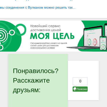
мы соединения с Вулканом можно решить так...
Понравилось?
Расскажите
друзьям: