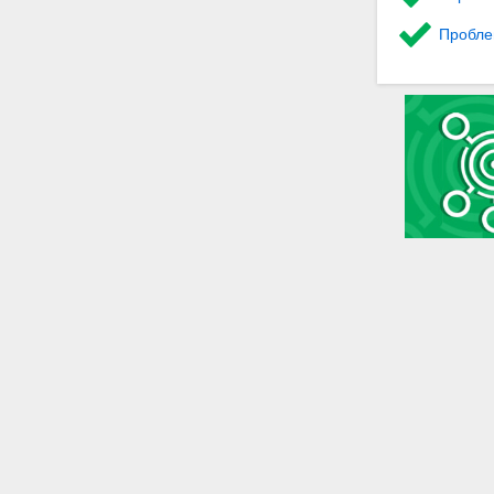
Пробле