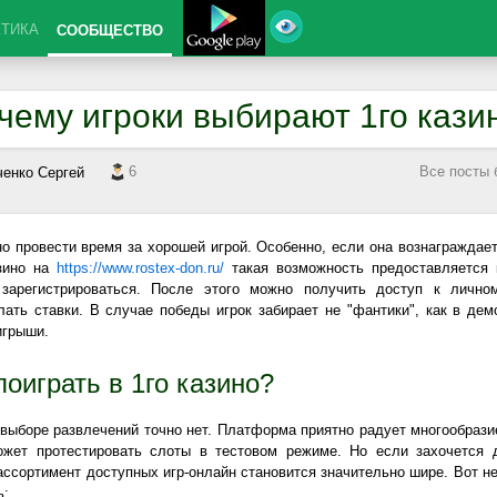
КТИКА
СООБЩЕСТВО
чему игроки выбирают 1го кази
6
Все посты 
енко Сергей
но провести время за хорошей игрой. Особенно, если она вознаграждает
азино на
https://www.rostex-don.ru/
такая возможность предоставляется 
 зарегистрироваться. После этого можно получить доступ к личном
лать ставки. В случае победы игрок забирает не "фантики", как в дем
игрыши.
поиграть в 1го казино?
 выборе развлечений точно нет. Платформа приятно радует многообрази
жет протестировать слоты в тестовом режиме. Но если захочется д
ассортимент доступных игр-онлайн становится значительно шире. Вот н
ь: