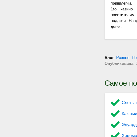
привилегии.
1го казино 
посетителям 
подарки. Нап
денег.
Блог
:
Разное. По
Опубликована
: 
Самое по
Слоты к
Как выи
Эдуард 
Хирома