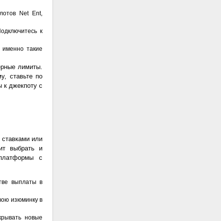
отов Net Ent,
Подключитесь к
 именно такие
ерные лимиты.
у, ставьте по
ы к джекпоту с
 ставками или
ит выбрать и
 платформы с
тве выплаты в
вою изюминку в
крывать новые