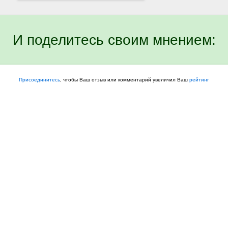
И поделитесь своим мнением:
Присоединитесь
, чтобы Ваш отзыв или комментарий увеличил Ваш
рейтинг