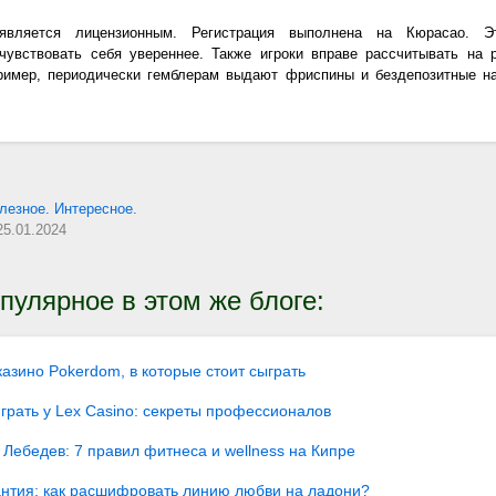
является лицензионным. Регистрация выполнена на Кюрасао. Э
чувствовать себя увереннее. Также игроки вправе рассчитывать на 
ример, периодически гемблерам выдают фриспины и бездепозитные н
лезное. Интересное.
25.01.2024
пулярное в этом же блоге:
азино Pokerdom, в которые стоит сыграть
грать у Lex Сasino: секреты профессионалов
Лебедев: 7 правил фитнеса и wellness на Кипре
нтия: как расшифровать линию любви на ладони?