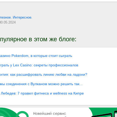
лезное. Интересное.
30.05.2024
пулярное в этом же блоге:
азино Pokerdom, в которые стоит сыграть
грать у Lex Сasino: секреты профессионалов
нтия: как расшифровать линию любви на ладони?
мы соединения с Вулканом можно решить так...
Лебедев: 7 правил фитнеса и wellness на Кипре