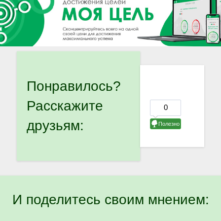
Понравилось?
Расскажите
друзьям:
И поделитесь своим мнением: