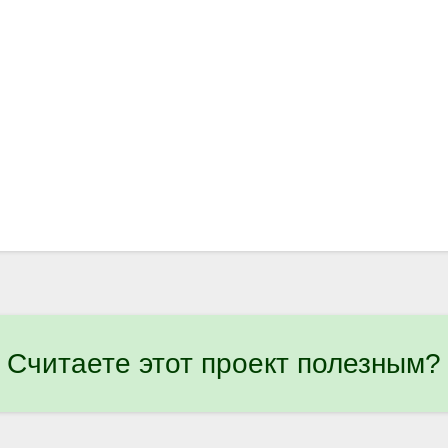
Считаете этот проект полезным?