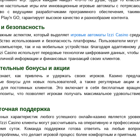
е настольные игры или инновационные игровые автоматы с потрясаю
тво с ведущими разработчиками программного обеспечения, такими
 Play'n GO, гарантирует высокое качество и разнообразие контента.
 и безопасность
ажным аспектом, который выделяет
игровые автоматы Izzi Сasino
среди
бство использования и безопасность платформы. Пользователи могут
 компьютере, так и на мобильных устройствах благодаря адаптивному д
zzi Casino использует передовые технологии шифрования данных, чтобы
 личной информации и финансовых транзакций своих клиентов.
тельные бонусы и акции
 знает, как привлечь и удержать своих игроков. Казино предл
ные бонусы для новых пользователей, а также регулярные акции и
 для постоянных клиентов. Это включает в себя бесплатные вращен
позиты, что позволяет игрокам получать максимальное удовольстви
точная поддержка
ных характеристик любого успешного онлайн-казино является урове
 Izzi Casino клиенты могут рассчитывать на оперативную и профессион
мя суток. Команда поддержки готова ответить на любые вопр
проблемы, что делает игровой процесс более комфортным и приятным.