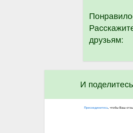
Понравило
Расскажит
друзьям:
И поделитесь
Присоединитесь
, чтобы Ваш отз