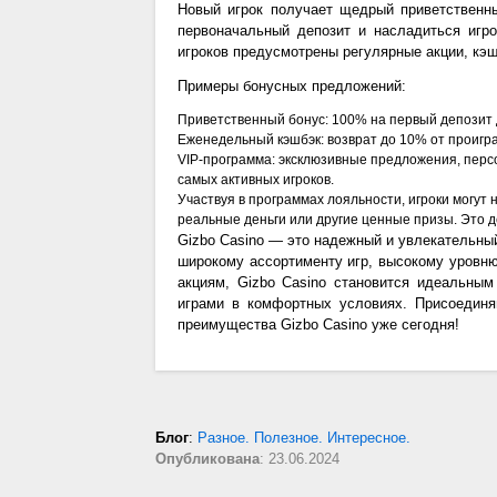
Новый игрок получает щедрый приветственны
первоначальный депозит и насладиться игр
игроков предусмотрены регулярные акции, кэш
Примеры бонусных предложений:
Приветственный бонус: 100% на первый депозит 
Еженедельный кэшбэк: возврат до 10% от проигр
VIP-программа: эксклюзивные предложения, пер
самых активных игроков.
Участвуя в программах лояльности, игроки могут
реальные деньги или другие ценные призы. Это д
Gizbo Casino — это надежный и увлекательны
широкому ассортименту игр, высокому уровню
акциям, Gizbo Casino становится идеальным
играми в комфортных условиях. Присоединя
преимущества Gizbo Casino уже сегодня!
Блог
:
Разное. Полезное. Интересное.
Опубликована
: 23.06.2024