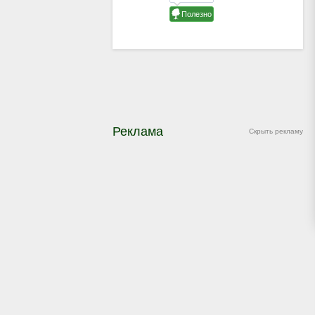
Реклама
Скрыть рекламу