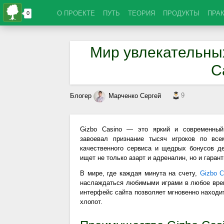
О ПРОЕКТЕ
ПУТЬ
ТЕОРИЯ
ПРОДУКТЫ
ПРА
Мир увлекательных
C
9
Блогер
Марченко Сергей
Gizbo Casino — это яркий и современный 
завоевал признание тысяч игроков по все
качественного сервиса и щедрых бонусов д
ищет не только азарт и адреналин, но и гаран
В мире, где каждая минута на счету,
Gizbo С
наслаждаться любимыми играми в любое врем
интерфейс сайта позволяет мгновенно находи
хлопот.