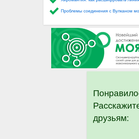
Проблемы соединения с Вулканом мож
Понравило
Расскажит
друзьям: