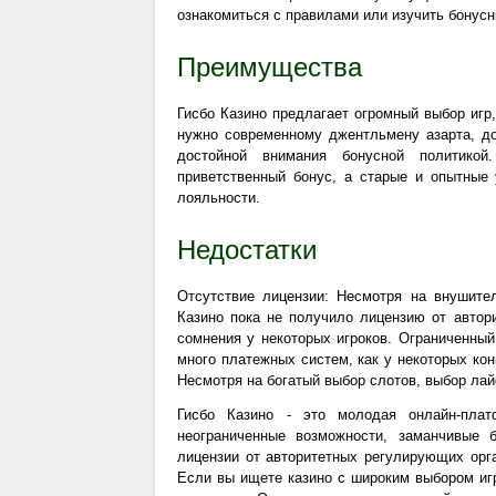
ознакомиться с правилами или изучить бонус
Преимущества
Гисбо Казино предлагает огромный выбор игр
нужно современному джентльмену азарта, до
достойной внимания бонусной политико
приветственный бонус, а старые и опытные 
лояльности.
Недостатки
Отсутствие лицензии: Несмотря на внушите
Казино пока не получило лицензию от автор
сомнения у некоторых игроков. Ограниченный
много платежных систем, как у некоторых кон
Несмотря на богатый выбор слотов, выбор лай
Гисбо Казино - это молодая онлайн-пла
неограниченные возможности, заманчивые 
лицензии от авторитетных регулирующих орг
Если вы ищете казино с широким выбором иг