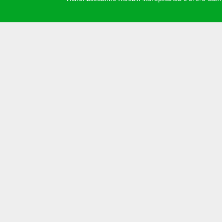
Задать вопрос