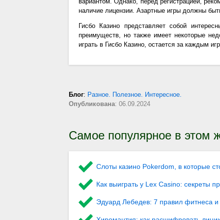
вариантом. Однако, перед регистрацией, реко
наличие лицензии. Азартные игры должны быть
Гисбо Казино представляет собой интерес
преимуществ, но также имеет некоторые недо
играть в Гисбо Казино, остается за каждым иг
Блог
:
Разное. Полезное. Интересное.
Опубликована
: 06.09.2024
Самое популярное в этом ж
Слоты казино Pokerdom, в которые ст
Как выиграть у Lex Сasino: секреты 
Эдуард Лебедев: 7 правил фитнеса и 
Хиромантия: как расшифровать лини