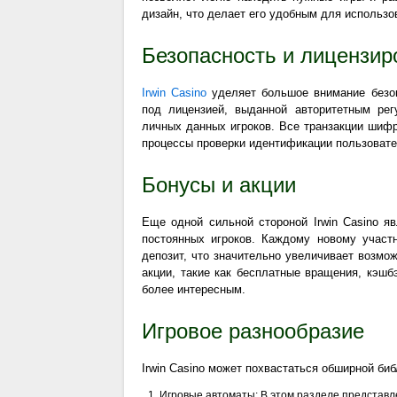
дизайн, что делает его удобным для использо
Безопасность и лицензир
Irwin Сasino
уделяет большое внимание безоп
под лицензией, выданной авторитетным рег
личных данных игроков. Все транзакции шиф
процессы проверки идентификации пользовате
Бонусы и акции
Еще одной сильной стороной Irwin Casino я
постоянных игроков. Каждому новому участ
депозит, что значительно увеличивает возмо
акции, такие как бесплатные вращения, кэшб
более интересным.
Игровое разнообразие
Irwin Casino может похвастаться обширной биб
Игровые автоматы: В этом разделе представл