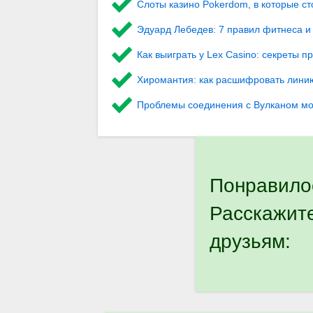
Слоты казино Pokerdom, в которые ст
Эдуард Лебедев: 7 правил фитнеса и 
Как выиграть у Lex Сasino: секреты 
Хиромантия: как расшифровать лини
Проблемы соединения с Вулканом мож
Понравило
Расскажит
друзьям: