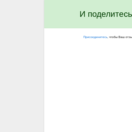
И поделитесь
Присоединитесь
, чтобы Ваш отз