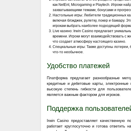
как NetEnt, Microgaming и Playtech. Игроки на
захватывающими темами, бонусами и прогрес
Настольные игры: Любители традиционных каз
включая блэкджек, рулетку, покер и баккару. 
игрокам выбрать наиболее подходящий форма
Live казино: Irwin Casino предлагает уникал
времени. Игроки могут взаимодействовать с ж
что создает атмосферу настоящего казино.
Специальные игры: Также доступны лотереи, б
что-то необычное.
Удобство платежей
Платформа предлагает разнообразные мето
кредитные и дебетовые карты, электронные 
высокую степень гибкости для пользовател
является важным фактором для игроков.
Поддержка пользователе
Irwin Casino предоставляет качественную 
работает круглосуточно и готова ответить 