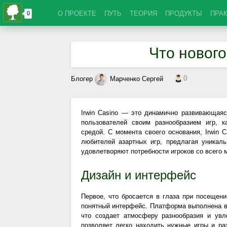
О ПРОЕКТЕ
ПУТЬ
ТЕОРИЯ
ПРОДУКТЫ
ПРА
Что нового
0
Блогер
Марченко Сергей
Irwin Casino — это динамично развивающаяс
пользователей своим разнообразием игр, 
средой. С момента своего основания, Irwin 
любителей азартных игр, предлагая уникал
удовлетворяют потребности игроков со всего 
Дизайн и интерфейс
Первое, что бросается в глаза при посещени
понятный интерфейс. Платформа выполнена в
что создает атмосферу разнообразия и ув
позволяет легко находить нужные игры и ра