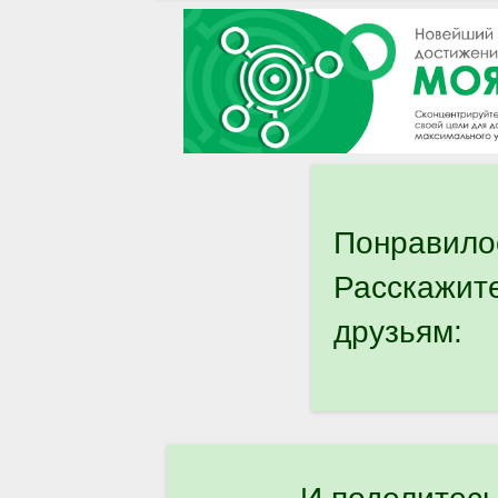
Понравило
Расскажит
друзьям: