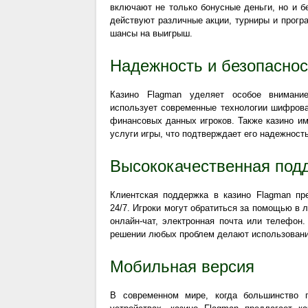
включают не только бонусные деньги, но и 
действуют различные акции, турниры и прогр
шансы на выигрыш.
Надежность и безопаснос
Казино Flagman уделяет особое внимание
использует современные технологии шифрова
финансовых данных игроков. Также казино и
услуги игры, что подтверждает его надежность
Высококачественная под
Клиентская поддержка в казино Flagman пр
24/7. Игроки могут обратиться за помощью в 
онлайн-чат, электронная почта или телефон
решении любых проблем делают использовани
Мобильная версия
В современном мире, когда большинство п