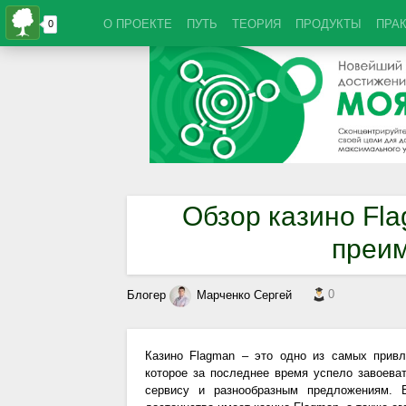
О ПРОЕКТЕ
ПУТЬ
ТЕОРИЯ
ПРОДУКТЫ
ПРА
Обзор казино Fla
преи
0
Блогер
Марченко Сергей
Казино Flagman – это одно из самых прив
которое за последнее время успело завоева
сервису и разнообразным предложениям. 