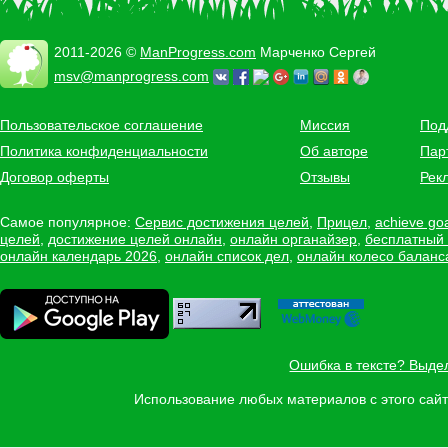
2011-2026 ©
ManProgress.com
Марченко Сергей
msv@manprogress.com
Пользовательское соглашение
Миссия
Под
Политика конфиденциальности
Об авторе
Пар
Договор оферты
Отзывы
Рек
Самое популярное:
Сервис достижения целей
,
Прицел
,
achieve go
целей
,
достижение целей онлайн
,
онлайн органайзер
,
бесплатный
онлайн календарь 2026
,
онлайн список дел
,
онлайн колесо баланс
Ошибка в тексте? Выде
Использование любых материалов с этого са