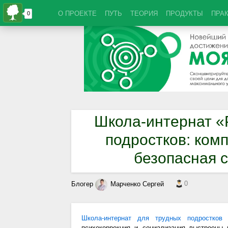
О ПРОЕКТЕ
ПУТЬ
ТЕОРИЯ
ПРОДУКТЫ
ПРА
Школа-интернат «
подростков: ком
безопасная с
0
Блогер
Марченко Сергей
Школа-интернат для трудных подростков 
психокоррекция и социализация выстроены