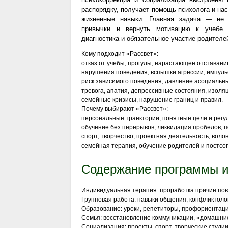
распорядку, получает помощь психолога и на
жизненные навыки. Главная задача — не 
привычки и вернуть мотивацию к учебе 
диагностика и обязательное участие родител
Кому подходит «Рассвет»:
отказ от учебы, прогулы, нарастающее отставани
нарушения поведения, вспышки агрессии, импуль
риск зависимого поведения, давление асоциальн
тревога, апатия, депрессивные состояния, изоля
семейные кризисы, нарушение границ и правил.
Почему выбирают «Рассвет»:
персональные траектории, понятные цели и регу
обучение без перерывов, ликвидация пробелов, п
спорт, творчество, проектная деятельность, воло
семейная терапия, обучение родителей и постсо
Содержание программы и
Индивидуальная терапия: проработка причин пов
Групповая работа: навыки общения, конфликтоло
Образование: уроки, репетиторы, профориентаци
Семья: восстановление коммуникации, «домашни
Социализация: проекты, спорт, творческие студии