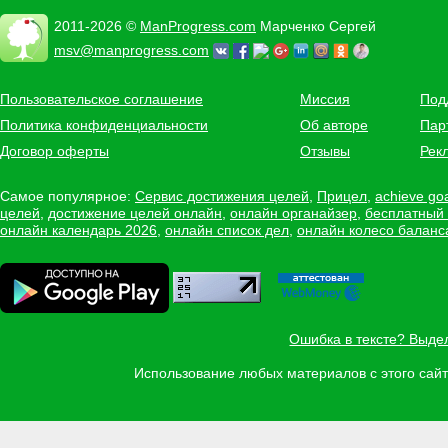
2011-2026 ©
ManProgress.com
Марченко Сергей
msv@manprogress.com
Пользовательское соглашение
Миссия
Под
Политика конфиденциальности
Об авторе
Пар
Договор оферты
Отзывы
Рек
Самое популярное:
Сервис достижения целей
,
Прицел
,
achieve go
целей
,
достижение целей онлайн
,
онлайн органайзер
,
бесплатный
онлайн календарь 2026
,
онлайн список дел
,
онлайн колесо баланс
Ошибка в тексте? Выде
Использование любых материалов с этого са