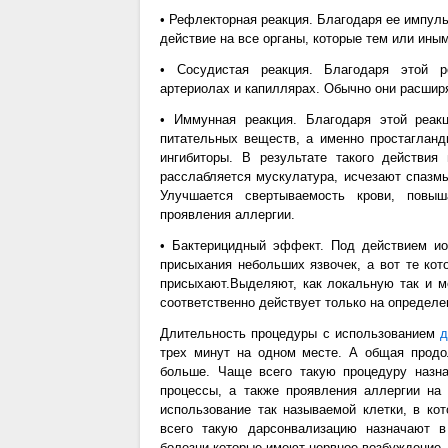
• Рефлекторная реакция. Благодаря ее импуль
действие на все органы, которые тем или ины
• Сосудистая реакция. Благодаря этой р
артериолах и капиллярах. Обычно они расшир
• Иммунная реакция. Благодаря этой реак
питательных веществ, а именно простагланди
ингибиторы. В результате такого действи
расслабляется мускулатура, исчезают спазмы
Улучшается свертываемость крови, повыш
проявления аллергии.
• Бактерицидный эффект. Под действием ио
присыхания небольших язвочек, а вот те ко
присыхают.Выделяют, как локальную так и м
соответственно действует только на определе
Длительность процедуры с использованием
д
трех минут на одном месте. А общая продо
больше. Чаще всего такую процедуру назна
процессы, а также проявления аллергии на
использование так называемой клетки, в ко
всего такую дарсонвализацию назначают в
болезни которые имеют нервное возбуждение.