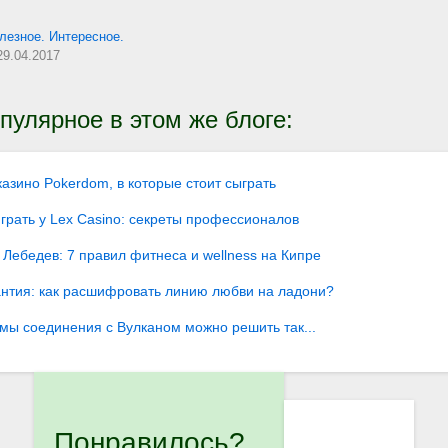
лезное. Интересное.
29.04.2017
пулярное в этом же блоге:
азино Pokerdom, в которые стоит сыграть
грать у Lex Сasino: секреты профессионалов
Лебедев: 7 правил фитнеса и wellness на Кипре
нтия: как расшифровать линию любви на ладони?
мы соединения с Вулканом можно решить так...
Понравилось?