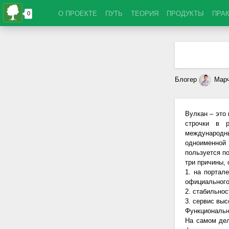
О ПРОЕКТЕ
ПУТЬ
ТЕОРИЯ
ПРОДУКТЫ
ПРА
Блогер
Марч
Вулкан – это 
строчки в р
международ
одноименной
пользуется п
три причины,
1. на портал
официального 
2. стабильно
3. сервис выс
Функциональн
На самом дел