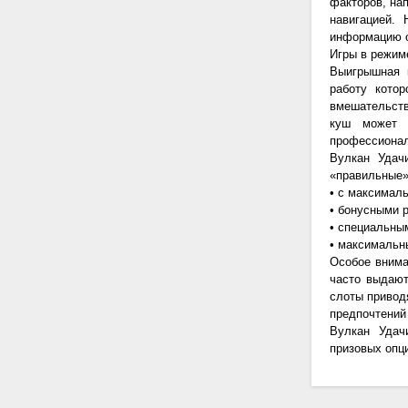
факторов, на
навигацией. 
информацию о
Игры в режим
Выигрышная 
работу кото
вмешательств
куш может 
профессиона
Вулкан Удач
«правильные»
• с максимал
• бонусными 
• специальны
• максимальн
Особое внима
часто выдают
слоты привод
предпочтений
Вулкан Удач
призовых опци