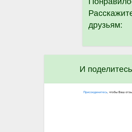
Понравило
Расскажит
друзьям:
И поделитесь
Присоединитесь
, чтобы Ваш отз