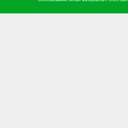
Задать вопрос