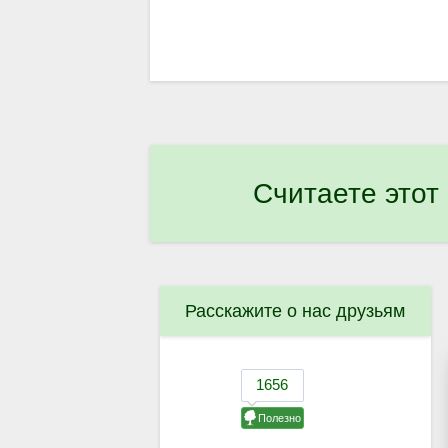
Считаете этот
Расскажите о нас друзьям