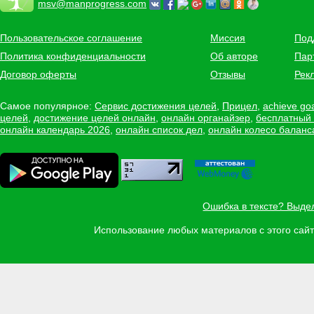
msv@manprogress.com
Пользовательское соглашение
Миссия
Под
Политика конфиденциальности
Об авторе
Пар
Договор оферты
Отзывы
Рек
Самое популярное:
Сервис достижения целей
,
Прицел
,
achieve go
целей
,
достижение целей онлайн
,
онлайн органайзер
,
бесплатный
онлайн календарь 2026
,
онлайн список дел
,
онлайн колесо баланс
Ошибка в тексте? Выде
Использование любых материалов с этого са
Задать вопрос