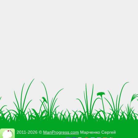
2011-2026 ©
ManProgress.com
Марченко Сергей