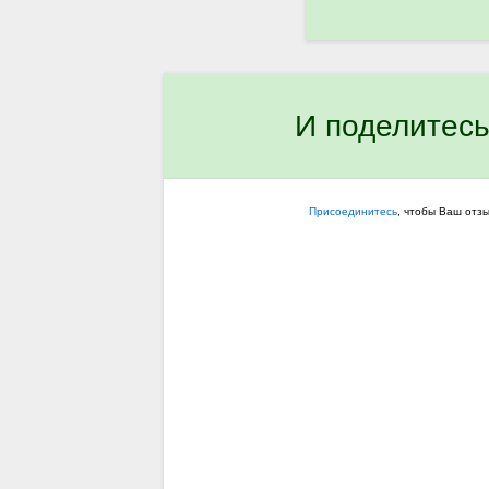
И поделитесь
Присоединитесь
, чтобы Ваш отз