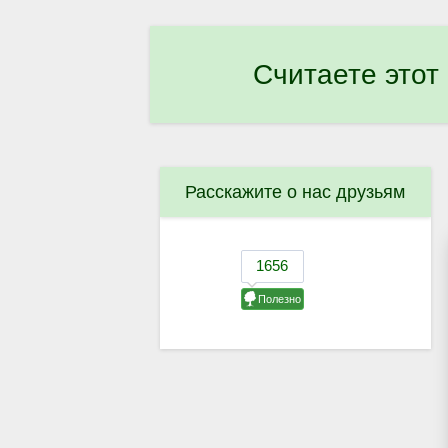
Считаете этот
Расскажите о нас друзьям