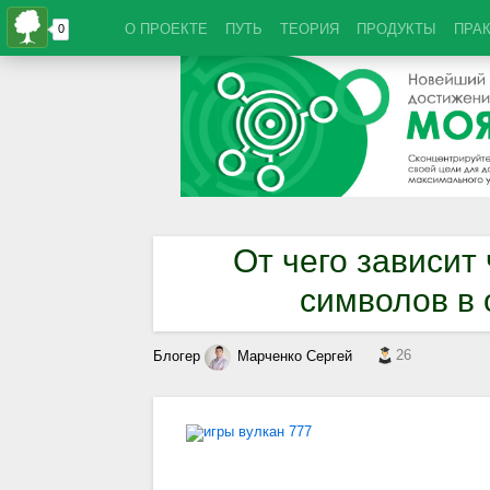
О ПРОЕКТЕ
ПУТЬ
ТЕОРИЯ
ПРОДУКТЫ
ПРА
От чего зависит
символов в 
26
Блогер
Марченко Сергей