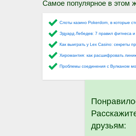
Самое популярное в этом ж
Слоты казино Pokerdom, в которые ст
Эдуард Лебедев: 7 правил фитнеса и 
Как выиграть у Lex Сasino: секреты 
Хиромантия: как расшифровать лини
Проблемы соединения с Вулканом мож
Понравило
Расскажит
друзьям: