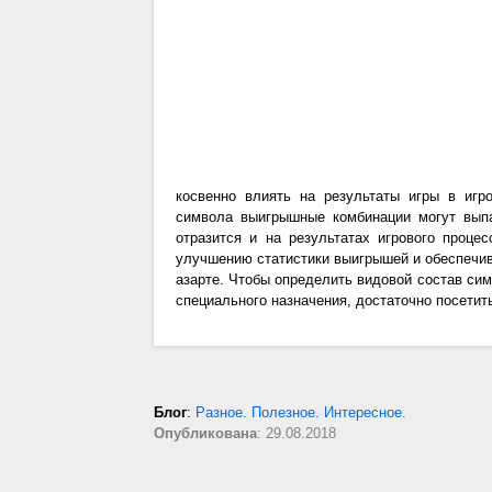
косвенно влиять на результаты игры в игр
символа выигрышные комбинации могут вып
отразится и на результатах игрового проце
улучшению статистики выигрышей и обеспечи
азарте. Чтобы определить видовой состав сим
специального назначения, достаточно посетить
Блог
:
Разное. Полезное. Интересное.
Опубликована
: 29.08.2018