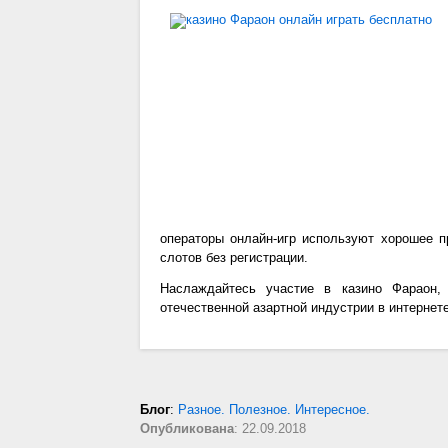
операторы онлайн-игр используют хорошее 
слотов без регистрации.
Наслаждайтесь участие в казино Фараон,
отечественной азартной индустрии в интернете
Блог
:
Разное. Полезное. Интересное.
Опубликована
: 22.09.2018