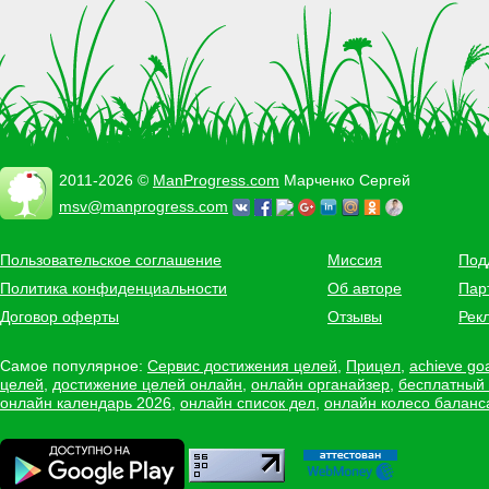
2011-2026 ©
ManProgress.com
Марченко Сергей
msv@manprogress.com
Пользовательское соглашение
Миссия
Под
Политика конфиденциальности
Об авторе
Пар
Договор оферты
Отзывы
Рек
Самое популярное:
Сервис достижения целей
,
Прицел
,
achieve go
целей
,
достижение целей онлайн
,
онлайн органайзер
,
бесплатный
онлайн календарь 2026
,
онлайн список дел
,
онлайн колесо баланс