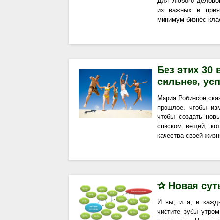
Для любого делово
из важных и прия
минимум бизнес-клас
Без этих 30
сильнее, усп
Мария Робинсон сказ
прошлое, чтобы из
чтобы создать нов
списком вещей, ко
качества своей жизни
✰ Новая су
И вы, и я, и кажд
чистите зубы утром