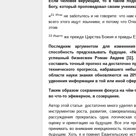
Если человек верующий, то в таком подх
Богу, который проповедовал своим ученик
31 Итак
«
не заботьтесь и не говорите: что нам
всего этого ищут язычники, и потому что От
этом.
33 Ищите
же прежде Царства Божия и правды Его
Последним аргументом для изменени
способность предсказывать будущее. «Не
успешный бизнесмен Роман Авдеев [11].
составить точный прогноз на достаточно 
технического прогресса, набравшего неб
области науки знания обновляются на 20%
удвоения информации в той или иной сферы
Таким образом сохранение фокуса на чём-
во что-то эфемерное, в созерцание.
Автор этой статьи достаточно много уделял 
инструментом роста, развития, самореализац
рассуждения прокралась одна логическая о
оценку и ориентацию на будущее. Все эти пр
принимать во внимание инерционность психи
будущем. Хоть я и помнил Евангельскую ист