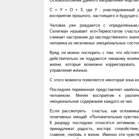
Основоположник данного направления Мартин
С = У + О + 3, где У - унаследованный ур
восприятие прошлого, настоящего и будущего.
Человек уже рождается с определённым,н
Селигман называет его«Термостатом счаст
снижает настроение до наследственного знач
человека из негативных эмоциональных состо
Вряд ли можно поспорить с тем, что обстоят
действительно не поддаются никакому влиян
жизни, которые возможно корректировать
управления жизнью.
С этого момента появляется некоторая зона 
Последняя переменная представляет наиболь
человеком. Меняя восприятие к разли
эмоциональное содержание каждого из них.
Если рассмотреть счастье, как осязаемы
позитивных эмоций. «Положительные чувств
К разряду последних относятся оптимизм,
принадлежат радость, восторг, спокойстви
главное, любовь к жизни. Именно эти чувст