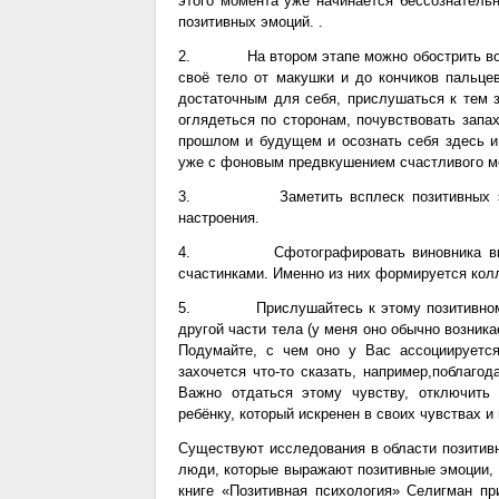
этого момента уже начинается бессознатель
позитивных эмоций. .
2. На втором этапе можно обострить восп
своё тело от макушки и до кончиков пальце
достаточным для себя, прислушаться к тем з
оглядеться по сторонам, почувствовать запа
прошлом и будущем и осознать себя здесь и
уже с фоновым предвкушением счастливого м
3. Заметить всплеск позитивных эмоци
настроения.
4. Сфотографировать виновника внутре
счастинками. Именно из них формируется кол
5. Прислушайтесь к этому позитивному чу
другой части тела (у меня оно обычно возника
Подумайте, с чем оно у Вас ассоциируетс
захочется что-то сказать, например,поблагод
Важно отдаться этому чувству, отключить
ребёнку, который искренен в своих чувствах и
Существуют исследования в области позитивн
люди, которые выражают позитивные эмоции, 
книге «Позитивная психология» Селигман пр