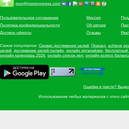
msv@manprogress.com
Пользовательское соглашение
Миссия
Под
Политика конфиденциальности
Об авторе
Пар
Договор оферты
Отзывы
Рек
Самое популярное:
Сервис достижения целей
,
Прицел
,
achieve go
целей
,
достижение целей онлайн
,
онлайн органайзер
,
бесплатный
онлайн календарь 2026
,
онлайн список дел
,
онлайн колесо баланс
Ошибка в тексте? Выде
Использование любых материалов с этого са