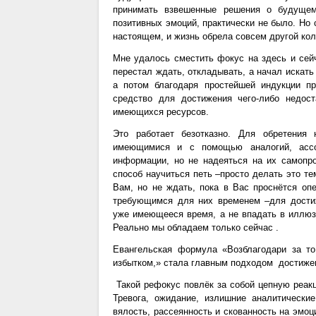
принимать взвешенные решения о будущем,
позитивных эмоций, практически не было. Но 
настоящем, и жизнь обрела совсем другой кол
Мне удалось сместить фокус на здесь и сей
перестал ждать, откладывать, а начал искат
а потом благодаря простейшей индукции п
средство для достижения чего-либо недос
имеющихся ресурсов.
Это работает безотказно. Для обретения
имеющимися и с помощью аналогий, ассо
информации, но не надеяться на их самопр
способ научиться петь –просто делать это те
Вам, но не ждать, пока в Вас проснётся о
требующимся для них временем –для достиж
уже имеющееся время, а не впадать в иллюзи
Реально мы обладаем только сейчас .
Евангельская формула «Возблагодари за то
избытком,» стала главным подходом достиже
Такой рефокус повлёк за собой цепную реак
Тревога, ожидание, излишние аналитически
вялость, рассеянность и скованность на эмоц