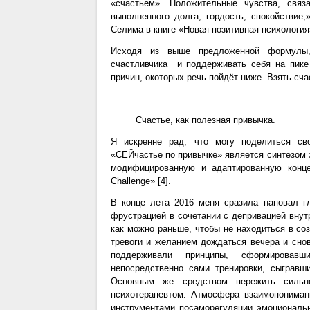
«счастьем». Положительные чувства, связ
выполненного долга, гордость, спокойствие
Селима в книге «Новая позитивная психологи
Исходя из выше предложенной формулы,
счастливчика и поддерживать себя на пике
причин, окоторых речь пойдёт ниже. Взять счас
Счастье, как полезная привычка.
Я искренне рад, что могу поделиться сво
«СЕЙчастье по привычке» является синтезом з
модифицированную и адаптированную конце
Challenge» [4].
В конце лета 2016 меня сразила наповал г
фрустрацией в сочетании с депривацией внут
как можно раньше, чтобы не находиться в соз
тревоги и желанием дождаться вечера и снов
поддерживали принципы, сформировав
непосредственно сами тренировки, сыгравш
Основным же средством пережить сильн
психотерапевтом. Атмосфера взаимопониман
инструментами посаморегуляции эмоциональн