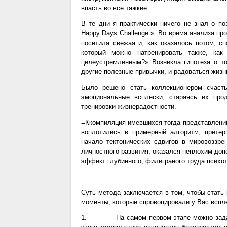
впасть во все тяжкие.
В те дни я практически ничего не знал о п
Happy Days Challenge ». Во время анализа п
посетила свежая и, как оказалось потом, сп
который можно натренировать также, как
целеустремлённым?» Возникла гипотеза о то
другие полезные привычки, и радоваться жизн
Было решено стать коллекционером счасть
эмоциональные всплески, стараясь их про
тренировки жизнерадостности.
=Ккомпиляция имевшихся тогда представлений
воплотились в примерный алгоритм, прете
начало тектонических сдвигов в мировоззре
личностного развития, оказался неплохим доп
эффект глубинного, филиграного труда психот
Суть метода заключается в том, чтобы стать
моменты, которые спровоцировали у Вас вспле
1. На самом первом этапе можно задать 