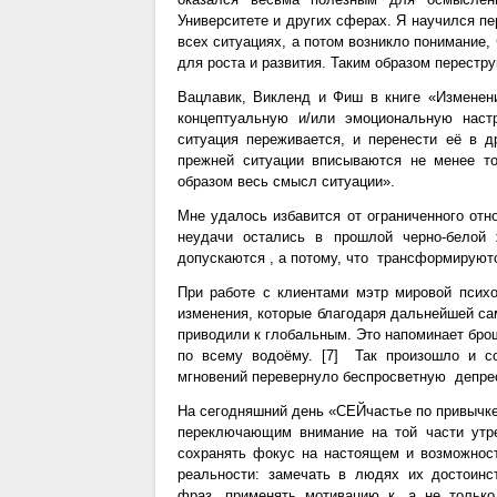
Университете и других сферах. Я научился пе
всех ситуациях, а потом возникло понимание,
для роста и развития. Таким образом перест
Вацлавик, Викленд и Фиш в книге «Изменени
концептуальную и/или эмоциональную настр
ситуация переживается, и перенести её в д
прежней ситуации вписываются не менее т
образом весь смысл ситуации».
Мне удалось избавится от ограниченного от
неудачи остались в прошлой черно-белой 
допускаются , а потому, что трансформируют
При работе с клиентами мэтр мировой псих
изменения, которые благодаря дальнейшей са
приводили к глобальным. Это напоминает бро
по всему водоёму. [7] Так произошло и с
мгновений перевернуло беспросветную депрес
На сегодняшний день «СЕЙчастье по привычк
переключающим внимание на той части утр
сохранять фокус на настоящем и возможнос
реальности: замечать в людях их достоинс
фраз, применять мотивацию к, а не только