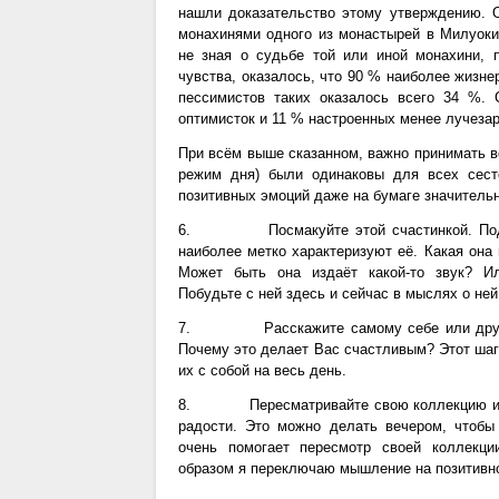
нашли доказательство этому утверждению. 
монахинями одного из монастырей в Милуоки
не зная о судьбе той или иной монахини, 
чувства, оказалось, что 90 % наиболее жизне
пессимистов таких оказалось всего 34 %.
оптимисток и 11 % настроенных менее лучезар
При всём выше сказанном, важно принимать во
режим дня) были одинаковы для всех сест
позитивных эмоций даже на бумаге значитель
6. Посмакуйте этой счастинкой. Подбери
наиболее метко характеризуют её. Какая она
Может быть она издаёт какой-то звук? Ил
Побудьте с ней здесь и сейчас в мыслях о ней
7. Расскажите самому себе или другим 
Почему это делает Вас счастливым? Этот шаг 
их с собой на весь день.
8. Пересматривайте свою коллекцию и всп
радости. Это можно делать вечером, чтобы
очень помогает пересмотр своей коллекци
образом я переключаю мышление на позитивно