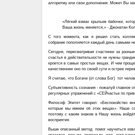
алгоритму или свои дополнения. Может Вы зах
«Лёгкий взмах крыльев бабочки, кото
Ваша жизнь меняется,» - Джонатан Кол
С того момента, как я решил стать колле
собрание пополняется каждый день самыми н
Сегодня, пересматривая счастинки за разные
счастья в действительности не нужны гранди
кроется в самых простых вещах. И чем проще
качественнее оно по своей сути и острее пере
Я считаю, что Богаче (от слова Бог) тот челове
Субъективность сознания - пожалуй главное 
регулярных упражнений с «СЕЙчастье по прив
Философ Эпитет говорил: «Беспокойство мн
которые мы имеем об этих вещах». Наше со
поэтому с каким знаком в Нашу жизнь войдёт
восприятия.
Выше описанный метод помог научиться извл
оказался весьма полезным для осмыслен