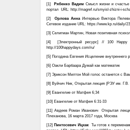
[1]
Рябенко Вадим
Смысл жизни и счастье 
портал URL: http://magref.ru/smyisl-zhizni-i-sc
[2]
Орлова Анна
Интервью Виктора Пелевин
Сетевое издание URL: https://www.kp.ru/daily/2
[3] Селигман Мартин, Новая позитивная психо
[4] [Электронный ресурс] // 100 Happy
http://100happydays.com/ru/
[5] Погодина Евгения Исцеление внутреннего 
[6] Оакли Барбаара Думай как математик
[7] Эриксон Милтон Мой голос останется с Ва
[8] Вуйчич Ник, Открытая лекция (РЭУ им. Г.В.
[9] Евангелие от Матфея 6;34
[10] Евангелие от Матфея 6:31-33
[11] Авдеев Роман Иванович Открытая лекци
Плеханова, 16 марта 2017 года, Москва
[12]
Пинтосевич Ицхак
Ты готов к переменам