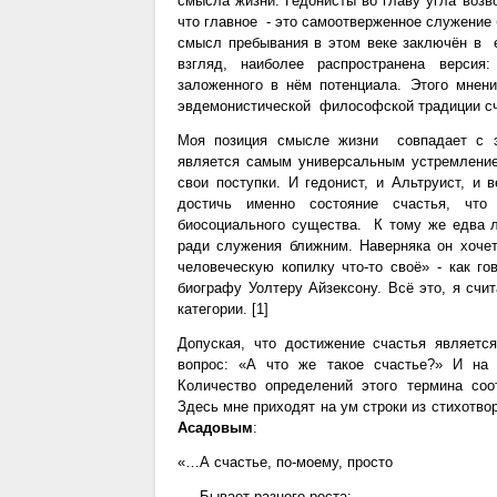
смысла жизни. Гедонисты во главу угла возв
что главное - это самоотверженное служение
смысл пребывания в этом веке заключён в 
взгляд, наиболее распространена версия
заложенного в нём потенциала. Этого мнен
эвдемонистической философской традиции сч
Моя позиция смысле жизни совпадает с эв
является самым универсальным устремлением
свои поступки. И гедонист, и Альтруист, и
достичь именно состояние счастья, что
биосоциального существа. К тому же едва 
ради служения ближним. Наверняка он хочет
человеческую копилку что-то своё» - как 
биографу Уолтеру Айзексону. Всё это, я счи
категории. [1]
Допуская, что достижение счастья являет
вопрос: «А что же такое счастье?» И на 
Количество определений этого термина соо
Здесь мне приходят на ум строки из стихотво
Асадовым
:
«…А счастье, по-моему, просто
Бывает разного роста: