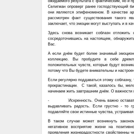
ожидаемого результата с фактическим, но и 
Селигман опроверг ранее господствующий би
они являются эпифеноменом. В качестве ар
рассмотрен факт существования такого яв
заключает, что эмоции могут выступать и в к
Здесь снова возникает соблазн отложить 
сосредоточившись на настоящем, обнаружить
Вас.
А если днём будет более значимый эмоцион
коллекцию. Вы пробудите в себе дремл
положительных чувств, которые будут возник
потому что Вы будете внимательны и настроен
Если регулярно поддаваться этому соблазну, 
прокрастинации. С такой, казалось бы, ме
начинаем жить завтрашним днём. О важности к
⁃ Искренность. Очень важно оставаться 
выдавливать радость. Если грустно - то г
подавляйте свои истинные чувства, устраивая 
В таком случае может возникнуть законо
негативное восприятие жизни на позитив
проявления жизнерадостности свойственны ч