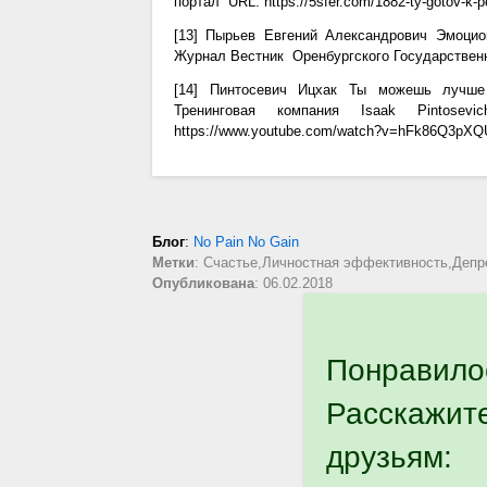
портал URL: https://5sfer.com/1882-ty-gotov-k-
[13] Пырьев Евгений Александрович Эмоцион
Журнал Вестник Оренбургского Государственно
[14] Пинтосевич Ицхак Ты можешь лучше 
Тренинговая компания Isaak Pintos
https://www.youtube.com/watch?v=hFk86Q3pXQU
Блог
:
No Pain No Gain
Метки
: Счастье,Личностная эффективность,Депр
Опубликована
: 06.02.2018
Понравило
Расскажит
друзьям: