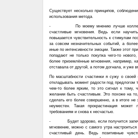
Существует несколько принципов, соблюдени
использования метода.
⁃ По моему мнению лучше коллекциони
счастливые мгновения. Ведь если научить
повышается чувствительность к стимулам поз
за совсем незначительных событий, а боле
иные по интенсивности эмоции. Также этот пр
попадают не только покупка чего-то нового
более приземлённые мгновения, например, ка
отставала от другой, а потом догнала, и уже 
По масштабности счастинки я сужу о своей
откладывать момент радости под предлогом т
чем-то более ярким, то это сигнал к тому,
желании быть счастливым. Это похоже на то,
сделать его более совершенно, а в итоге не
неуместен. Такая прокрастинация может 
требованиям и снова к несчастью.
⁃ Будет здорово, если получится запечат
мгновение, можно с самого утра настроиться
счастливый день. Ведь позитивные чувс