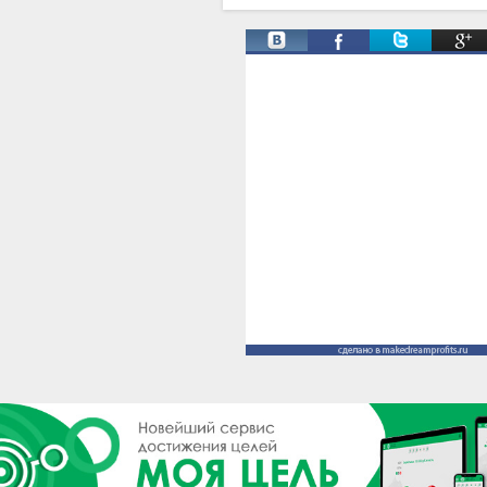
Твиты от @ManProgress