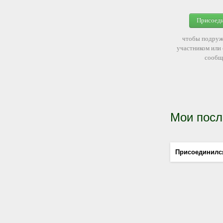
Присоед
чтобы подруж
участником или
сообщ
Мои посл
Присоединилс