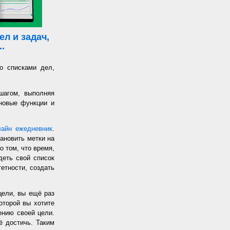
л и задач,
.
о списками дел,
шагом, выполняя
 новые функции и
лайн ежедневник
.
ановить метки на
о том, что время,
еть свой список
етности, создать
цели, вы ещё раз
оторой вы хотите
жению своей цели.
ё достичь. Таким