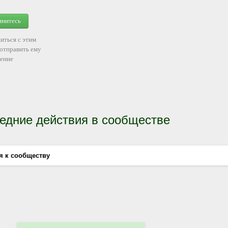
инитесь
иться с этим
 отправить ему
ение
едние действия в сообществе
я к сообществу