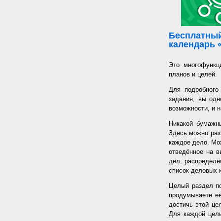
Бесплатный
календарь 
Это многофункц
планов и целей.
Для подробного
задания, вы од
возможности, и н
Никакой бумажн
Здесь можно раз
каждое дело. Мож
отведённое на в
дел, распределё
список деловых к
Целый раздел по
продумываете её
достичь этой цел
Для каждой цели