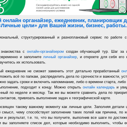
 онлайн органайзер, ежедневник, планировщик де
«Личные цели» для Вашей жизни, бизнес, работы..
иональный, структурированный и разноплановый сервис по работе с
 знакомства с
онлайн-органайзером
создан обучающий тур. Шаг за 
новременно и заполните
личный органайзер
, и откроете для себя его
аучитесь их использовать.
ый ежедневник не сможет заменить этот детально проработанный
он
ложить всё по папкам, распределить дела по срочности и важности, уст
но задать сроки и включить напоминание, либо о времени старта, либо 
ыполнение, подходит к концу. Можно открыть
онлайн календарь
и увид
нный по неделе и месяцу. Так же вы можете сравнить дела по приорит
онтактов, привязать выполнение задач к географической карте.
священ такому важному моменту как личные цели. Заполняя детали 
 смысл, чему способствует заполнение таких полей как причина, по к
и и результат, т.е. то, что вы получите, выполнив все шаги по дости
 вы заполняете список дел, которые необходимо выполнить, чтобы е