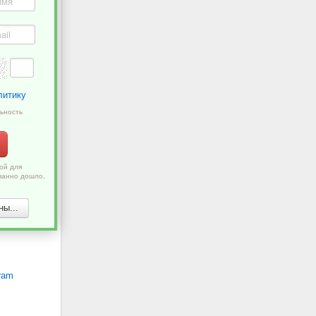
литику
ьность
ой для
ванно дошло,
ы...