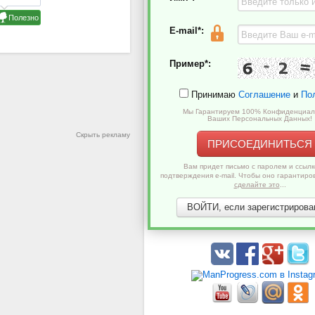
E-mail*:
Пример*:
Принимаю
Соглашение
и
По
Мы Гарантируем 100% Конфиденциал
Ваших Персональных Данных!
Скрыть рекламу
ПРИСОЕДИНИТЬСЯ
Вам придет письмо с паролем и ссылк
подтверждения e-mail. Чтобы оно гарантиро
сделайте это
...
ВОЙТИ, если зарегистрирован