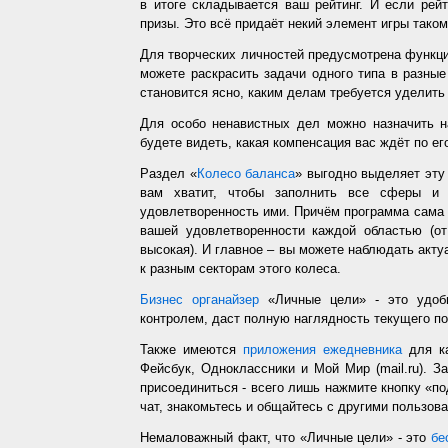
в итоге складывается ваш рейтинг. И если рей
призы. Это всё придаёт некий элемент игры таком
Для творческих личностей предусмотрена функц
можете раскрасить задачи одного типа в разные
становится ясно, каким делам требуется уделить
Для особо ненавистных дел можно назначить н
будете видеть, какая компенсация вас ждёт по ег
Раздел «
Колесо баланса
» выгодно выделяет эт
вам хватит, чтобы заполнить все сферы и 
удовлетворенность ими. Причём программа сама з
вашей удовлетворенности каждой областью (от
высокая). И главное – вы можете наблюдать акт
к разным секторам этого колеса.
Бизнес органайзер
«Личные цели» - это удобн
контролем, даст полную наглядность текущего п
Также имеются
приложения ежедневника
для ка
Фейсбук, Одноклассники и Мой Мир (mail.ru). З
присоединиться - всего лишь нажмите кнопку «п
чат, знакомьтесь и общайтесь с другими пользо
Немаловажный факт, что «Личные цели» - это
бе