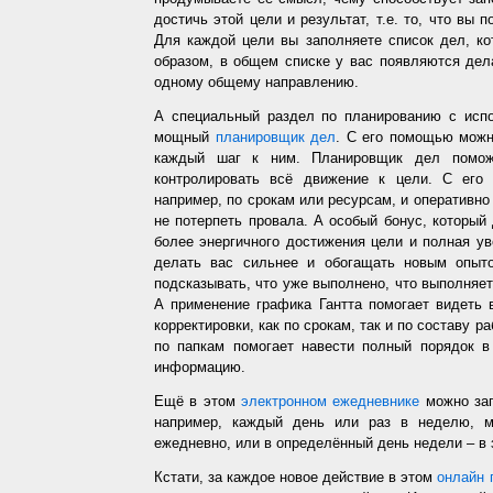
достичь этой цели и результат, т.е. то, что вы
Для каждой цели вы заполняете список дел, ко
образом, в общем списке у вас появляются дел
одному общему направлению.
А специальный раздел по планированию с испо
мощный
планировщик дел
. С его помощью можн
каждый шаг к ним. Планировщик дел помож
контролировать всё движение к цели. С его
например, по срокам или ресурсам, и оперативно 
не потерпеть провала. А особый бонус, который
более энергичного достижения цели и полная у
делать вас сильнее и обогащать новым опыто
подсказывать, что уже выполнено, что выполняет
А применение графика Гантта помогает видеть 
корректировки, как по срокам, так и по составу р
по папкам помогает навести полный порядок в
информацию.
Ещё в этом
электронном ежедневнике
можно зап
например, каждый день или раз в неделю, ме
ежедневно, или в определённый день недели – в 
Кстати, за каждое новое действие в этом
онлайн 