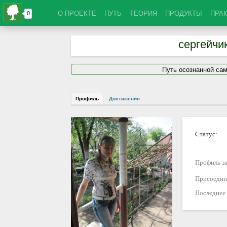
О ПРОЕКТЕ
ПУТЬ
ТЕОРИЯ
ПРОДУКТЫ
ПРА
сергейчи
Путь осознанной са
Профиль
Достижения
Статус:
Профиль за
Присоедин
Последнее