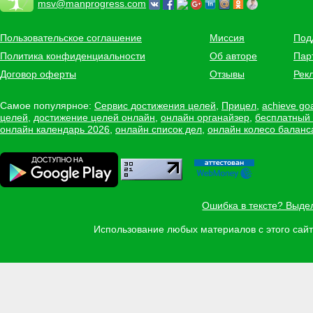
msv@manprogress.com
Пользовательское соглашение
Миссия
Под
Политика конфиденциальности
Об авторе
Пар
Договор оферты
Отзывы
Рек
Самое популярное:
Сервис достижения целей
,
Прицел
,
achieve go
целей
,
достижение целей онлайн
,
онлайн органайзер
,
бесплатный
онлайн календарь 2026
,
онлайн список дел
,
онлайн колесо баланс
Ошибка в тексте? Выде
Использование любых материалов с этого са