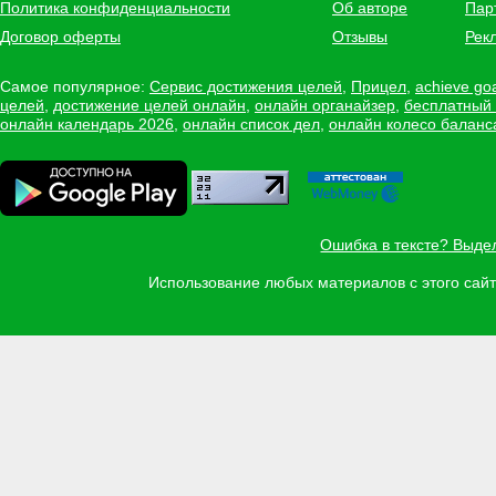
Политика конфиденциальности
Об авторе
Пар
Договор оферты
Отзывы
Рек
Самое популярное:
Сервис достижения целей
,
Прицел
,
achieve go
целей
,
достижение целей онлайн
,
онлайн органайзер
,
бесплатный
онлайн календарь 2026
,
онлайн список дел
,
онлайн колесо баланс
Ошибка в тексте? Выде
Использование любых материалов с этого са
Задать вопрос