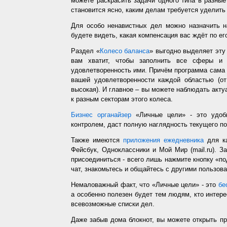
можете раскрасить задачи одного типа в разные
становится ясно, каким делам требуется уделить
Для особо ненавистных дел можно назначить н
будете видеть, какая компенсация вас ждёт по ег
Раздел «
Колесо баланса
» выгодно выделяет эт
вам хватит, чтобы заполнить все сферы и 
удовлетворенность ими. Причём программа сама з
вашей удовлетворенности каждой областью (от
высокая). И главное – вы можете наблюдать акт
к разным секторам этого колеса.
Бизнес органайзер
«Личные цели» - это удобн
контролем, даст полную наглядность текущего п
Также имеются
приложения ежедневника
для ка
Фейсбук, Одноклассники и Мой Мир (mail.ru). З
присоединиться - всего лишь нажмите кнопку «п
чат, знакомьтесь и общайтесь с другими пользо
Немаловажный факт, что «Личные цели» - это
бе
а особенно полезен будет тем людям, кто интере
всевозможные списки дел.
Даже забыв дома блокнот, вы можете открыть п