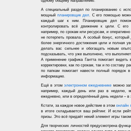
одному общему направлению.
А специальный раздел по планированию с испо
мощный
планировщик дел
. С его помощью можн
каждый шаг к ним. Планировщик дел помож
контролировать всё движение к цели. С его
например, по срокам или ресурсам, и оперативно 
не потерпеть провала. А особый бонус, который
более энергичного достижения цели и полная у
делать вас сильнее и обогащать новым опыто
подсказывать, что уже выполнено, что выполняет
А применение графика Гантта помогает видеть 
корректировки, как по срокам, так и по составу р
по папкам помогает навести полный порядок в
информацию.
Ещё в этом
электронном ежедневнике
можно зап
например, каждый день или раз в неделю, ме
ежедневно, или в определённый день недели – в 
Кстати, за каждое новое действие в этом
онлайн 
в итоге складывается ваш рейтинг. И если рей
призы. Это всё придаёт некий элемент игры таком
Для творческих личностей предусмотрена функц