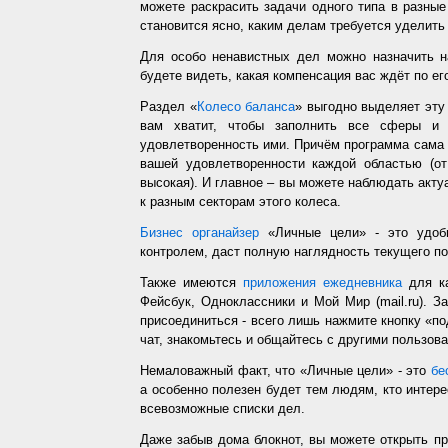
можете раскрасить задачи одного типа в разные
становится ясно, каким делам требуется уделить
Для особо ненавистных дел можно назначить н
будете видеть, какая компенсация вас ждёт по ег
Раздел «
Колесо баланса
» выгодно выделяет эт
вам хватит, чтобы заполнить все сферы и 
удовлетворенность ими. Причём программа сама з
вашей удовлетворенности каждой областью (от
высокая). И главное – вы можете наблюдать акт
к разным секторам этого колеса.
Бизнес органайзер
«Личные цели» - это удобн
контролем, даст полную наглядность текущего п
Также имеются
приложения ежедневника
для ка
Фейсбук, Одноклассники и Мой Мир (mail.ru). З
присоединиться - всего лишь нажмите кнопку «п
чат, знакомьтесь и общайтесь с другими пользо
Немаловажный факт, что «Личные цели» - это
бе
а особенно полезен будет тем людям, кто интере
всевозможные списки дел.
Даже забыв дома блокнот, вы можете открыть п