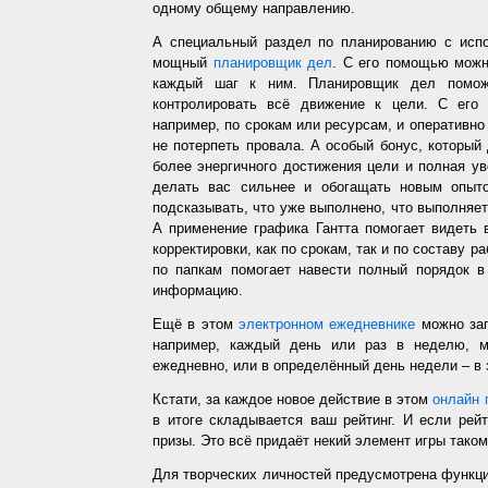
одному общему направлению.
А специальный раздел по планированию с испо
мощный
планировщик дел
. С его помощью можн
каждый шаг к ним. Планировщик дел помож
контролировать всё движение к цели. С его
например, по срокам или ресурсам, и оперативно 
не потерпеть провала. А особый бонус, который
более энергичного достижения цели и полная у
делать вас сильнее и обогащать новым опыто
подсказывать, что уже выполнено, что выполняет
А применение графика Гантта помогает видеть 
корректировки, как по срокам, так и по составу р
по папкам помогает навести полный порядок в
информацию.
Ещё в этом
электронном ежедневнике
можно зап
например, каждый день или раз в неделю, ме
ежедневно, или в определённый день недели – в 
Кстати, за каждое новое действие в этом
онлайн 
в итоге складывается ваш рейтинг. И если рей
призы. Это всё придаёт некий элемент игры таком
Для творческих личностей предусмотрена функц