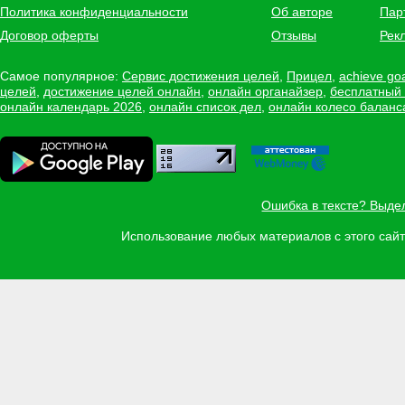
Политика конфиденциальности
Об авторе
Пар
Договор оферты
Отзывы
Рек
Самое популярное:
Сервис достижения целей
,
Прицел
,
achieve go
целей
,
достижение целей онлайн
,
онлайн органайзер
,
бесплатный
онлайн календарь 2026
,
онлайн список дел
,
онлайн колесо баланс
Ошибка в тексте? Выде
Использование любых материалов с этого са
Задать вопрос