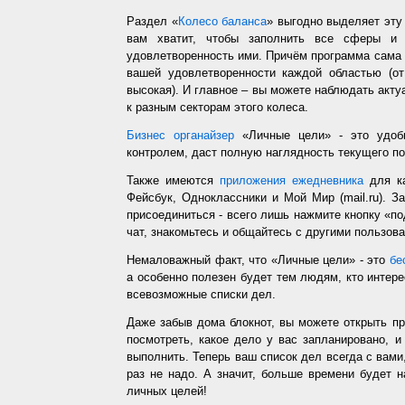
Раздел «
Колесо баланса
» выгодно выделяет эт
вам хватит, чтобы заполнить все сферы и 
удовлетворенность ими. Причём программа сама з
вашей удовлетворенности каждой областью (от
высокая). И главное – вы можете наблюдать акт
к разным секторам этого колеса.
Бизнес органайзер
«Личные цели» - это удобн
контролем, даст полную наглядность текущего п
Также имеются
приложения ежедневника
для ка
Фейсбук, Одноклассники и Мой Мир (mail.ru). З
присоединиться - всего лишь нажмите кнопку «п
чат, знакомьтесь и общайтесь с другими пользо
Немаловажный факт, что «Личные цели» - это
бе
а особенно полезен будет тем людям, кто интере
всевозможные списки дел.
Даже забыв дома блокнот, вы можете открыть п
посмотреть, какое дело у вас запланировано, 
выполнить. Теперь ваш список дел всегда с вами,
раз не надо. А значит, больше времени будет 
личных целей!