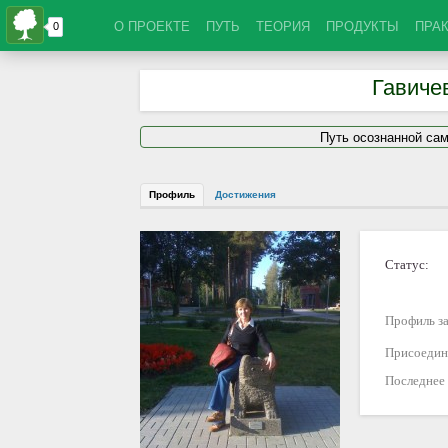
О ПРОЕКТЕ
ПУТЬ
ТЕОРИЯ
ПРОДУКТЫ
ПРА
Гавиче
Путь осознанной са
Профиль
Достижения
Статус:
Профиль за
Присоедин
Последнее