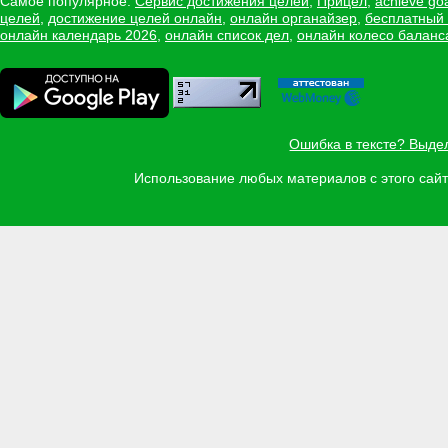
Самое популярное:
Сервис достижения целей
,
Прицел
,
achieve go
целей
,
достижение целей онлайн
,
онлайн органайзер
,
бесплатный
онлайн календарь 2026
,
онлайн список дел
,
онлайн колесо баланс
Ошибка в тексте? Выде
Использование любых материалов с этого са