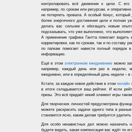
контролировать всё движение к цели. С его
например, по срокам или ресурсам, и оперативно 
не потерпеть провала. А особый бонус, который
более энергичного достижения цели и полная у
делать вас сильнее и обогащать новым опыто
подсказывать, что уже выполнено, что выполняет
А применение графика Гантта помогает видеть 
корректировки, как по срокам, так и по составу р
по папкам помогает навести полный порядок в
информацию.
Ещё в этом
электронном ежедневнике
можно зап
например, каждый день или раз в неделю, ме
ежедневно, или в определённый день недели – в 
Кстати, за каждое новое действие в этом
онлайн 
в итоге складывается ваш рейтинг. И если рей
призы. Это всё придаёт некий элемент игры таком
Для творческих личностей предусмотрена функц
можете раскрасить задачи одного типа в разные
становится ясно, каким делам требуется уделить
Для особо ненавистных дел можно назначить н
будете видеть, какая компенсация вас ждёт по ег