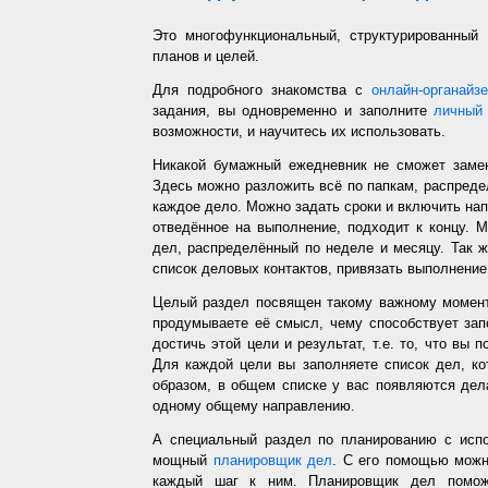
Это многофункциональный, структурированный
планов и целей.
Для подробного знакомства с
онлайн-органайз
задания, вы одновременно и заполните
личный 
возможности, и научитесь их использовать.
Никакой бумажный ежедневник не сможет заме
Здесь можно разложить всё по папкам, распредел
каждое дело. Можно задать сроки и включить напо
отведённое на выполнение, подходит к концу. 
дел, распределённый по неделе и месяцу. Так ж
список деловых контактов, привязать выполнение 
Целый раздел посвящен такому важному момент
продумываете её смысл, чему способствует запо
достичь этой цели и результат, т.е. то, что вы
Для каждой цели вы заполняете список дел, ко
образом, в общем списке у вас появляются дел
одному общему направлению.
А специальный раздел по планированию с испо
мощный
планировщик дел
. С его помощью можн
каждый шаг к ним. Планировщик дел помож