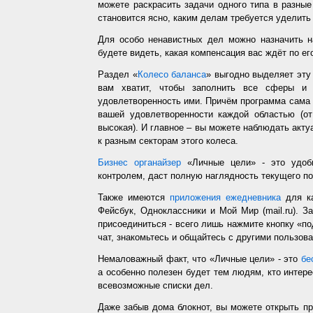
можете раскрасить задачи одного типа в разные
становится ясно, каким делам требуется уделить
Для особо ненавистных дел можно назначить н
будете видеть, какая компенсация вас ждёт по ег
Раздел «
Колесо баланса
» выгодно выделяет эт
вам хватит, чтобы заполнить все сферы и 
удовлетворенность ими. Причём программа сама з
вашей удовлетворенности каждой областью (от
высокая). И главное – вы можете наблюдать акт
к разным секторам этого колеса.
Бизнес органайзер
«Личные цели» - это удобн
контролем, даст полную наглядность текущего п
Также имеются
приложения ежедневника
для ка
Фейсбук, Одноклассники и Мой Мир (mail.ru). З
присоединиться - всего лишь нажмите кнопку «п
чат, знакомьтесь и общайтесь с другими пользо
Немаловажный факт, что «Личные цели» - это
бе
а особенно полезен будет тем людям, кто интере
всевозможные списки дел.
Даже забыв дома блокнот, вы можете открыть п