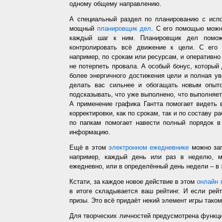
одному общему направлению.
А специальный раздел по планированию с испо
мощный
планировщик дел
. С его помощью можн
каждый шаг к ним. Планировщик дел помож
контролировать всё движение к цели. С его
например, по срокам или ресурсам, и оперативно 
не потерпеть провала. А особый бонус, который
более энергичного достижения цели и полная у
делать вас сильнее и обогащать новым опыто
подсказывать, что уже выполнено, что выполняет
А применение графика Гантта помогает видеть 
корректировки, как по срокам, так и по составу р
по папкам помогает навести полный порядок в
информацию.
Ещё в этом
электронном ежедневнике
можно зап
например, каждый день или раз в неделю, ме
ежедневно, или в определённый день недели – в 
Кстати, за каждое новое действие в этом
онлайн 
в итоге складывается ваш рейтинг. И если рей
призы. Это всё придаёт некий элемент игры таком
Для творческих личностей предусмотрена функц