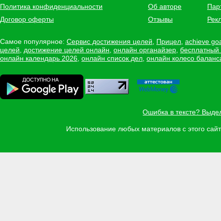
Политика конфиденциальности
Об авторе
Пар
Договор оферты
Отзывы
Рек
Самое популярное:
Сервис достижения целей
,
Прицел
,
achieve go
целей
,
достижение целей онлайн
,
онлайн органайзер
,
бесплатный
онлайн календарь 2026
,
онлайн список дел
,
онлайн колесо баланс
Ошибка в тексте? Выде
Использование любых материалов с этого са
Задать вопрос