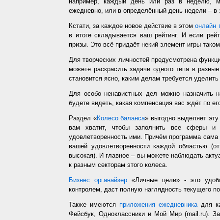
например, каждый день или раз в неделю, ме
ежедневно, или в определённый день недели – в 
Кстати, за каждое новое действие в этом
онлайн 
в итоге складывается ваш рейтинг. И если рей
призы. Это всё придаёт некий элемент игры таком
Для творческих личностей предусмотрена функц
можете раскрасить задачи одного типа в разные
становится ясно, каким делам требуется уделить
Для особо ненавистных дел можно назначить н
будете видеть, какая компенсация вас ждёт по ег
Раздел «
Колесо баланса
» выгодно выделяет эт
вам хватит, чтобы заполнить все сферы и 
удовлетворенность ими. Причём программа сама з
вашей удовлетворенности каждой областью (от
высокая). И главное – вы можете наблюдать акт
к разным секторам этого колеса.
Бизнес органайзер
«Личные цели» - это удобн
контролем, даст полную наглядность текущего п
Также имеются
приложения ежедневника
для ка
Фейсбук, Одноклассники и Мой Мир (mail.ru). З