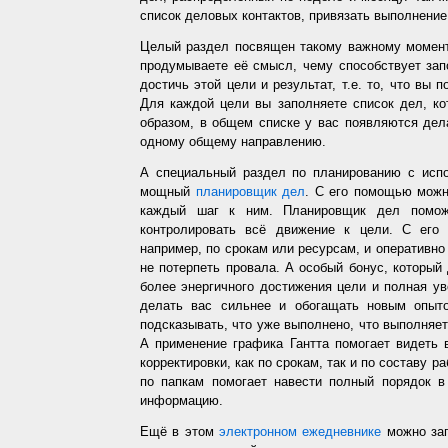
список деловых контактов, привязать выполнение 
Целый раздел посвящен такому важному момент
продумываете её смысл, чему способствует запо
достичь этой цели и результат, т.е. то, что вы
Для каждой цели вы заполняете список дел, ко
образом, в общем списке у вас появляются дел
одному общему направлению.
А специальный раздел по планированию с испо
мощный
планировщик дел
. С его помощью можн
каждый шаг к ним. Планировщик дел помож
контролировать всё движение к цели. С его
например, по срокам или ресурсам, и оперативно 
не потерпеть провала. А особый бонус, который
более энергичного достижения цели и полная у
делать вас сильнее и обогащать новым опыто
подсказывать, что уже выполнено, что выполняет
А применение графика Гантта помогает видеть 
корректировки, как по срокам, так и по составу р
по папкам помогает навести полный порядок в
информацию.
Ещё в этом
электронном ежедневнике
можно зап