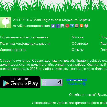
2011-2026 ©
ManProgress.com
Марченко Сергей
msv@manprogress.com
Пользовательское соглашение
Миссия
Под
Политика конфиденциальности
Об авторе
Пар
Договор оферты
Отзывы
Рек
Самое популярное:
Сервис достижения целей
,
Прицел
,
achieve go
целей
,
достижение целей онлайн
,
онлайн органайзер
,
бесплатный
онлайн календарь 2026
,
онлайн список дел
,
онлайн колесо баланс
Ошибка в тексте? Выде
Использование любых материалов с этого са