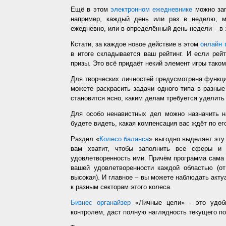
Ещё в этом
электронном ежедневнике
можно зап
например, каждый день или раз в неделю, ме
ежедневно, или в определённый день недели – в 
Кстати, за каждое новое действие в этом
онлайн 
в итоге складывается ваш рейтинг. И если рей
призы. Это всё придаёт некий элемент игры таком
Для творческих личностей предусмотрена функц
можете раскрасить задачи одного типа в разные
становится ясно, каким делам требуется уделить
Для особо ненавистных дел можно назначить н
будете видеть, какая компенсация вас ждёт по ег
Раздел «
Колесо баланса
» выгодно выделяет эт
вам хватит, чтобы заполнить все сферы и 
удовлетворенность ими. Причём программа сама з
вашей удовлетворенности каждой областью (от
высокая). И главное – вы можете наблюдать акт
к разным секторам этого колеса.
Бизнес органайзер
«Личные цели» - это удобн
контролем, даст полную наглядность текущего п