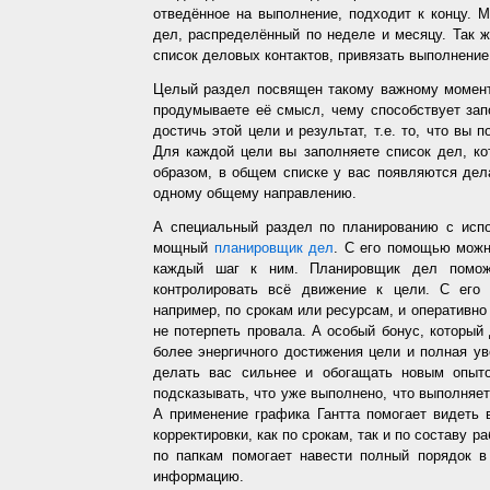
отведённое на выполнение, подходит к концу. 
дел, распределённый по неделе и месяцу. Так ж
список деловых контактов, привязать выполнение 
Целый раздел посвящен такому важному момент
продумываете её смысл, чему способствует запо
достичь этой цели и результат, т.е. то, что вы
Для каждой цели вы заполняете список дел, ко
образом, в общем списке у вас появляются дел
одному общему направлению.
А специальный раздел по планированию с испо
мощный
планировщик дел
. С его помощью можн
каждый шаг к ним. Планировщик дел помож
контролировать всё движение к цели. С его
например, по срокам или ресурсам, и оперативно 
не потерпеть провала. А особый бонус, который
более энергичного достижения цели и полная у
делать вас сильнее и обогащать новым опыто
подсказывать, что уже выполнено, что выполняет
А применение графика Гантта помогает видеть 
корректировки, как по срокам, так и по составу р
по папкам помогает навести полный порядок в
информацию.