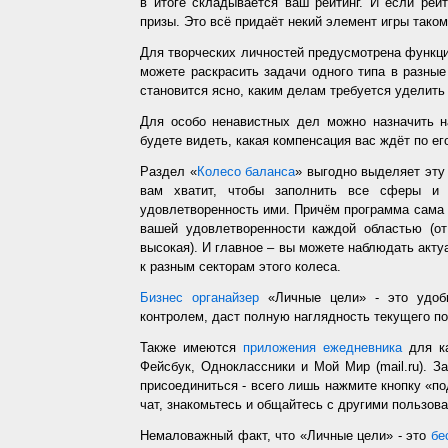
в итоге складывается ваш рейтинг. И если рей
призы. Это всё придаёт некий элемент игры таком
Для творческих личностей предусмотрена функц
можете раскрасить задачи одного типа в разные
становится ясно, каким делам требуется уделить
Для особо ненавистных дел можно назначить н
будете видеть, какая компенсация вас ждёт по ег
Раздел «
Колесо баланса
» выгодно выделяет эт
вам хватит, чтобы заполнить все сферы и 
удовлетворенность ими. Причём программа сама з
вашей удовлетворенности каждой областью (от
высокая). И главное – вы можете наблюдать акт
к разным секторам этого колеса.
Бизнес органайзер
«Личные цели» - это удобн
контролем, даст полную наглядность текущего п
Также имеются
приложения ежедневника
для ка
Фейсбук, Одноклассники и Мой Мир (mail.ru). З
присоединиться - всего лишь нажмите кнопку «п
чат, знакомьтесь и общайтесь с другими пользо
Немаловажный факт, что «Личные цели» - это
бе