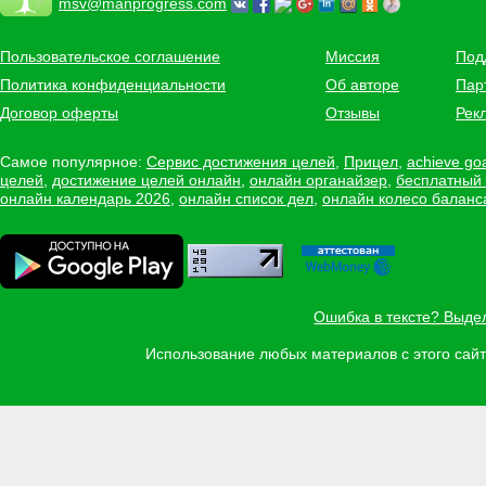
msv@manprogress.com
Пользовательское соглашение
Миссия
Под
Политика конфиденциальности
Об авторе
Пар
Договор оферты
Отзывы
Рек
Самое популярное:
Сервис достижения целей
,
Прицел
,
achieve go
целей
,
достижение целей онлайн
,
онлайн органайзер
,
бесплатный
онлайн календарь 2026
,
онлайн список дел
,
онлайн колесо баланс
Ошибка в тексте? Выде
Использование любых материалов с этого са