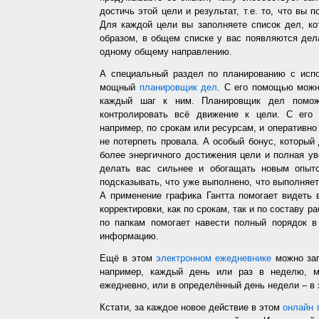
достичь этой цели и результат, т.е. то, что вы
Для каждой цели вы заполняете список дел, ко
образом, в общем списке у вас появляются дел
одному общему направлению.
А специальный раздел по планированию с испо
мощный
планировщик дел
. С его помощью можн
каждый шаг к ним. Планировщик дел помож
контролировать всё движение к цели. С его
например, по срокам или ресурсам, и оперативно 
не потерпеть провала. А особый бонус, который
более энергичного достижения цели и полная у
делать вас сильнее и обогащать новым опыто
подсказывать, что уже выполнено, что выполняет
А применение графика Гантта помогает видеть 
корректировки, как по срокам, так и по составу р
по папкам помогает навести полный порядок в
информацию.
Ещё в этом
электронном ежедневнике
можно зап
например, каждый день или раз в неделю, ме
ежедневно, или в определённый день недели – в 
Кстати, за каждое новое действие в этом
онлайн 