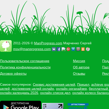
2011-2026 ©
ManProgress.com
Марченко Сергей
msv@manprogress.com
Пользовательское соглашение
Миссия
Под
Политика конфиденциальности
Об авторе
Пар
Договор оферты
Отзывы
Рек
Самое популярное:
Сервис достижения целей
,
Прицел
,
achieve go
целей
,
достижение целей онлайн
,
онлайн органайзер
,
бесплатный
онлайн календарь 2026
,
онлайн список дел
,
онлайн колесо баланс