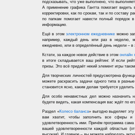
подсказывать, что уже выполнено, что выполняет
А применение графика Гантта помогает видеть 
корректировки, как по срокам, так и по составу р
по папкам помогает навести полный порядок в
информацию.
Ещё в этом
электронном ежедневнике
можно зап
например, каждый день или раз в неделю, ме
ежедневно, или в определённый день недели – в 
Кстати, за каждое новое действие в этом
онлайн 
в итоге складывается ваш рейтинг. И если рей
призы. Это всё придаёт некий элемент игры таком
Для творческих личностей предусмотрена функц
можете раскрасить задачи одного типа в разные
становится ясно, каким делам требуется уделить
Для особо ненавистных дел можно назначить н
будете видеть, какая компенсация вас ждёт по ег
Раздел «
Колесо баланса
» выгодно выделяет эт
вам хватит, чтобы заполнить все сферы и 
удовлетворенность ими. Причём программа сама з
вашей удовлетворенности каждой областью (от
высокая). И главное – вы можете наблюдать акт