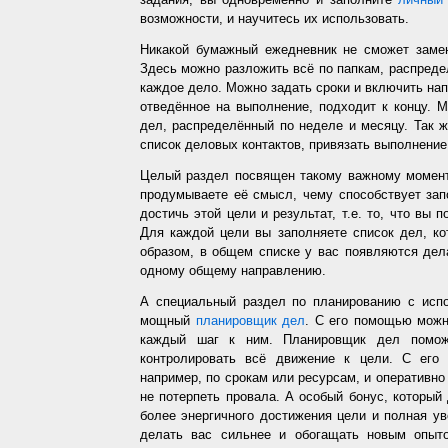
возможности, и научитесь их использовать.
Никакой бумажный ежедневник не сможет заме
Здесь можно разложить всё по папкам, распредел
каждое дело. Можно задать сроки и включить напо
отведённое на выполнение, подходит к концу. 
дел, распределённый по неделе и месяцу. Так ж
список деловых контактов, привязать выполнение 
Целый раздел посвящен такому важному момент
продумываете её смысл, чему способствует запо
достичь этой цели и результат, т.е. то, что вы
Для каждой цели вы заполняете список дел, ко
образом, в общем списке у вас появляются дел
одному общему направлению.
А специальный раздел по планированию с испо
мощный
планировщик дел
. С его помощью можн
каждый шаг к ним. Планировщик дел помож
контролировать всё движение к цели. С его
например, по срокам или ресурсам, и оперативно 
не потерпеть провала. А особый бонус, который
более энергичного достижения цели и полная у
делать вас сильнее и обогащать новым опыто