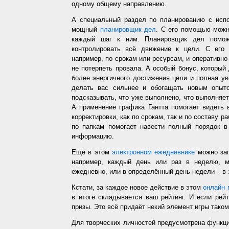
одному общему направлению.
А специальный раздел по планированию с испо
мощный
планировщик дел
. С его помощью можн
каждый шаг к ним. Планировщик дел помож
контролировать всё движение к цели. С его
например, по срокам или ресурсам, и оперативно 
не потерпеть провала. А особый бонус, который
более энергичного достижения цели и полная у
делать вас сильнее и обогащать новым опыто
подсказывать, что уже выполнено, что выполняет
А применение графика Гантта помогает видеть 
корректировки, как по срокам, так и по составу р
по папкам помогает навести полный порядок в
информацию.
Ещё в этом
электронном ежедневнике
можно зап
например, каждый день или раз в неделю, ме
ежедневно, или в определённый день недели – в 
Кстати, за каждое новое действие в этом
онлайн 
в итоге складывается ваш рейтинг. И если рей
призы. Это всё придаёт некий элемент игры таком
Для творческих личностей предусмотрена функц