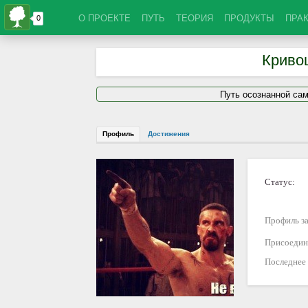
О ПРОЕКТЕ
ПУТЬ
ТЕОРИЯ
ПРОДУКТЫ
ПРА
Криво
Путь осознанной са
Профиль
Достижения
Статус:
Профиль за
Присоедин
Последнее