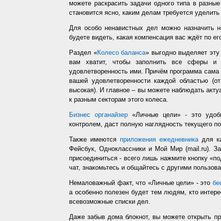
можете раскрасить задачи одного типа в разные
становится ясно, каким делам требуется уделить
Для особо ненавистных дел можно назначить н
будете видеть, какая компенсация вас ждёт по ег
Раздел «
Колесо баланса
» выгодно выделяет эт
вам хватит, чтобы заполнить все сферы и 
удовлетворенность ими. Причём программа сама з
вашей удовлетворенности каждой областью (от
высокая). И главное – вы можете наблюдать акт
к разным секторам этого колеса.
Бизнес органайзер
«Личные цели» - это удобн
контролем, даст полную наглядность текущего п
Также имеются
приложения ежедневника
для ка
Фейсбук, Одноклассники и Мой Мир (mail.ru). З
присоединиться - всего лишь нажмите кнопку «п
чат, знакомьтесь и общайтесь с другими пользо
Немаловажный факт, что «Личные цели» - это
бе
а особенно полезен будет тем людям, кто интере
всевозможные списки дел.
Даже забыв дома блокнот, вы можете открыть п