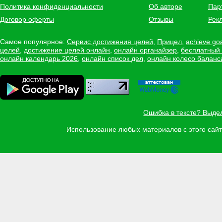
Политика конфиденциальности
Об авторе
Пар
Договор оферты
Отзывы
Рек
Самое популярное:
Сервис достижения целей
,
Прицел
,
achieve go
целей
,
достижение целей онлайн
,
онлайн органайзер
,
бесплатный
онлайн календарь 2026
,
онлайн список дел
,
онлайн колесо баланс
Ошибка в тексте? Выде
Использование любых материалов с этого са
Задать вопрос