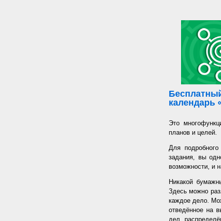
Бесплатный
календарь 
Это многофункц
планов и целей.
Для подробного
задания, вы од
возможности, и н
Никакой бумажн
Здесь можно раз
каждое дело. Мож
отведённое на в
дел, распределё