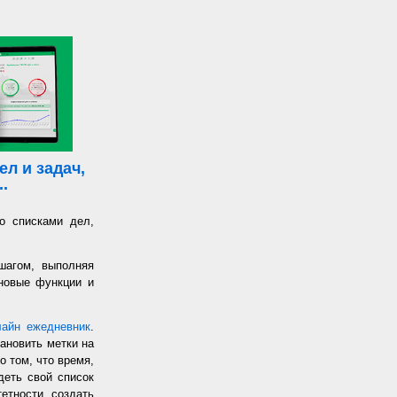
л и задач,
.
о списками дел,
шагом, выполняя
 новые функции и
лайн ежедневник
.
ановить метки на
о том, что время,
еть свой список
етности, создать