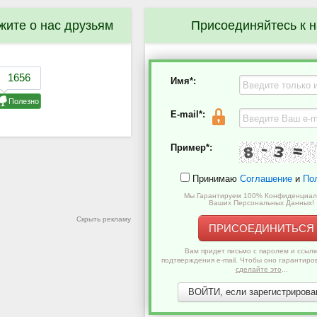
жите о нас друзьям
Присоединяйтесь к 
Имя*:
E-mail*:
Пример*:
Принимаю
Соглашение
и
По
Мы Гарантируем 100% Конфиденциал
Ваших Персональных Данных!
Скрыть рекламу
ПРИСОЕДИНИТЬСЯ
Вам придет письмо с паролем и ссылк
подтверждения e-mail. Чтобы оно гарантиро
сделайте это
...
ВОЙТИ, если зарегистрирован