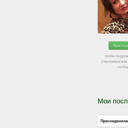
Присоед
чтобы подруж
участником или
сообщ
Мои посл
Присоединила