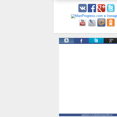
Твиты от @ManProgress