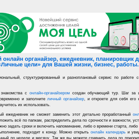
 онлайн органайзер, ежедневник, планировщик де
«Личные цели» для Вашей жизни, бизнес, работы..
иональный, структурированный и разноплановый сервис по работе с
 знакомства с
онлайн-органайзером
создан обучающий тур. Шаг за 
новременно и заполните
личный органайзер
, и откроете для себя его
аучитесь их использовать.
ый ежедневник не сможет заменить этот детально проработанный
он
ложить всё по папкам, распределить дела по срочности и важности, уст
но задать сроки и включить напоминание, либо о времени старта, либо 
ыполнение, подходит к концу. Можно открыть
онлайн календарь
и увид
нный по неделе и месяцу. Так же вы можете сравнить дела по приорит