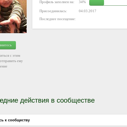
Профиль заполнен на:
34%
Присоединилась:
04.03.2017
Последнее посещение:
инитесь
иться с этим
 отправить ему
ение
едние действия в сообществе
сь к сообществу