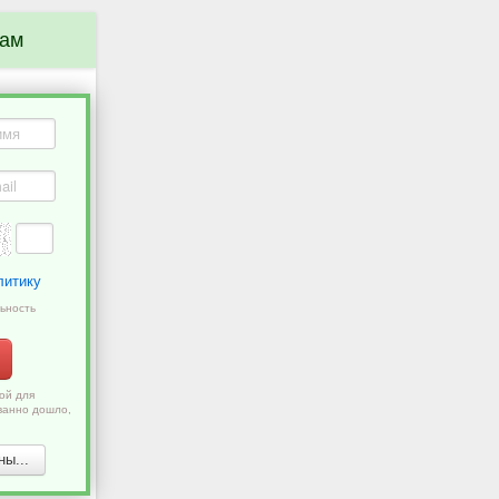
нам
литику
ьность
ой для
ванно дошло,
ы...