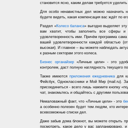
становится ясно, каким делам требуется уделить
Для особо ненавистных дел можно назначить н
будете видеть, какая компенсация вас ждёт по ег
Раздел «
Колесо баланса
» выгодно выделяет эт
вам хватит, чтобы заполнить все сферы и 
удовлетворенность ими. Причём программа сама з
вашей удовлетворенности каждой областью (от
высокая). И главное – вы можете наблюдать акт
к разным секторам этого колеса.
Бизнес органайзер
«Личные цели» - это удобн
контролем, даст полную наглядность текущего п
Также имеются
приложения ежедневника
для ка
Фейсбук, Одноклассники и Мой Мир (mail.ru). З
присоединиться - всего лишь нажмите кнопку «п
чат, знакомьтесь и общайтесь с другими пользо
Немаловажный факт, что «Личные цели» - это
бе
а особенно полезен будет тем людям, кто интере
всевозможные списки дел.
Даже забыв дома блокнот, вы можете открыть п
посмотреть, какое дело у вас запланировано, 