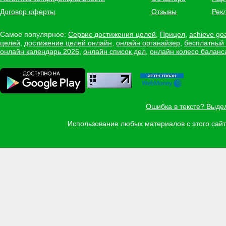
Договор оферты
Отзывы
Рек
Самое популярное:
Сервис достижения целей
,
Прицел
,
achieve go
целей
,
достижение целей онлайн
,
онлайн органайзер
,
бесплатный
онлайн календарь 2026
,
онлайн список дел
,
онлайн колесо баланс
Ошибка в тексте? Выде
Использование любых материалов с этого са
Задать вопрос