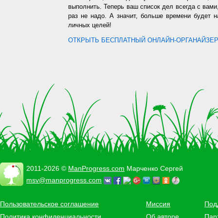
выполнить. Теперь ваш список дел всегда с вами,
раз не надо. А значит, больше времени будет 
личных целей!
ОТКРЫТЬ БЕСПЛАТНЫЙ ОНЛАЙН-ОРГАНАЙЗЕР.
2011-2026 ©
ManProgress.com
Марченко Сергей
msv@manprogress.com
Пользовательское соглашение
Миссия
Под
Политика конфиденциальности
Об авторе
Пар