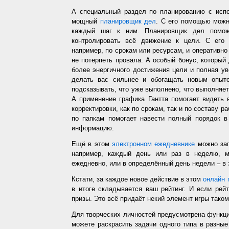
А специальный раздел по планированию с испо
мощный
планировщик дел
. С его помощью можн
каждый шаг к ним. Планировщик дел помож
контролировать всё движение к цели. С его
например, по срокам или ресурсам, и оперативно 
не потерпеть провала. А особый бонус, который
более энергичного достижения цели и полная у
делать вас сильнее и обогащать новым опыто
подсказывать, что уже выполнено, что выполняет
А применение графика Гантта помогает видеть 
корректировки, как по срокам, так и по составу р
по папкам помогает навести полный порядок в
информацию.
Ещё в этом
электронном ежедневнике
можно зап
например, каждый день или раз в неделю, ме
ежедневно, или в определённый день недели – в 
Кстати, за каждое новое действие в этом
онлайн 
в итоге складывается ваш рейтинг. И если рей
призы. Это всё придаёт некий элемент игры таком
Для творческих личностей предусмотрена функц
можете раскрасить задачи одного типа в разные