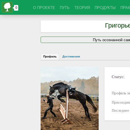
О ПРОЕКТЕ
ПУТЬ
ТЕОРИЯ
ПРОДУКТЫ
ПРА
Григорь
Путь осознанной са
Профиль
Достижения
Статус:
Профиль за
Присоедин
Последнее