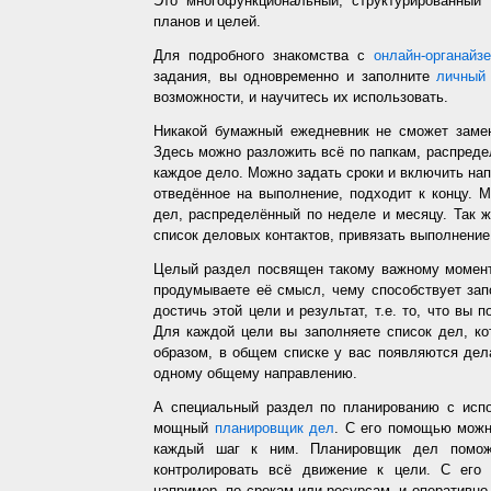
Это многофункциональный, структурированный
планов и целей.
Для подробного знакомства с
онлайн-органайз
задания, вы одновременно и заполните
личный 
возможности, и научитесь их использовать.
Никакой бумажный ежедневник не сможет заме
Здесь можно разложить всё по папкам, распредел
каждое дело. Можно задать сроки и включить напо
отведённое на выполнение, подходит к концу. 
дел, распределённый по неделе и месяцу. Так ж
список деловых контактов, привязать выполнение 
Целый раздел посвящен такому важному момент
продумываете её смысл, чему способствует запо
достичь этой цели и результат, т.е. то, что вы
Для каждой цели вы заполняете список дел, ко
образом, в общем списке у вас появляются дел
одному общему направлению.
А специальный раздел по планированию с испо
мощный
планировщик дел
. С его помощью можн
каждый шаг к ним. Планировщик дел помож
контролировать всё движение к цели. С его
например, по срокам или ресурсам, и оперативно 