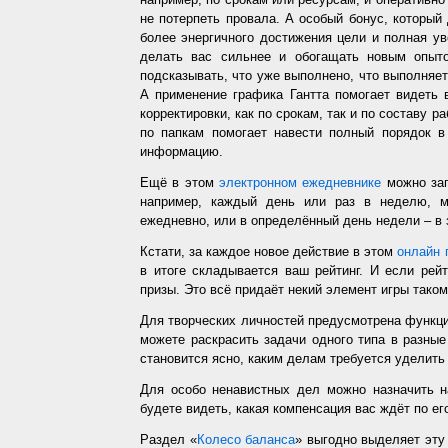
не потерпеть провала. А особый бонус, который
более энергичного достижения цели и полная у
делать вас сильнее и обогащать новым опыто
подсказывать, что уже выполнено, что выполняет
А применение графика Гантта помогает видеть 
корректировки, как по срокам, так и по составу р
по папкам помогает навести полный порядок в
информацию.
Ещё в этом
электронном ежедневнике
можно зап
например, каждый день или раз в неделю, ме
ежедневно, или в определённый день недели – в 
Кстати, за каждое новое действие в этом
онлайн 
в итоге складывается ваш рейтинг. И если рей
призы. Это всё придаёт некий элемент игры таком
Для творческих личностей предусмотрена функц
можете раскрасить задачи одного типа в разные
становится ясно, каким делам требуется уделить
Для особо ненавистных дел можно назначить н
будете видеть, какая компенсация вас ждёт по ег
Раздел «
Колесо баланса
» выгодно выделяет эт