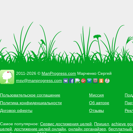
2011-2026 ©
ManProgress.com
Марченко Сергей
msv@manprogress.com
Пользовательское соглашение
Миссия
Под
Политика конфиденциальности
Об авторе
Пар
Договор оферты
Отзывы
Рек
Самое популярное:
Сервис достижения целей
,
Прицел
,
achieve go
целей
,
достижение целей онлайн
,
онлайн органайзер
,
бесплатный