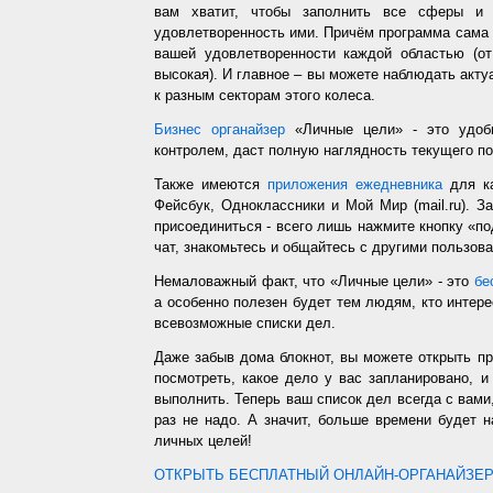
вам хватит, чтобы заполнить все сферы и 
удовлетворенность ими. Причём программа сама з
вашей удовлетворенности каждой областью (от
высокая). И главное – вы можете наблюдать акт
к разным секторам этого колеса.
Бизнес органайзер
«Личные цели» - это удобн
контролем, даст полную наглядность текущего п
Также имеются
приложения ежедневника
для ка
Фейсбук, Одноклассники и Мой Мир (mail.ru). З
присоединиться - всего лишь нажмите кнопку «п
чат, знакомьтесь и общайтесь с другими пользо
Немаловажный факт, что «Личные цели» - это
бе
а особенно полезен будет тем людям, кто интере
всевозможные списки дел.
Даже забыв дома блокнот, вы можете открыть п
посмотреть, какое дело у вас запланировано, 
выполнить. Теперь ваш список дел всегда с вами,
раз не надо. А значит, больше времени будет 
личных целей!
ОТКРЫТЬ БЕСПЛАТНЫЙ ОНЛАЙН-ОРГАНАЙЗЕР.