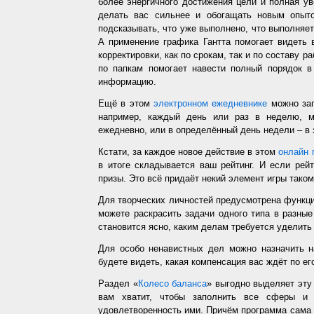
более энергичного достижения цели и полная у
делать вас сильнее и обогащать новым опыто
подсказывать, что уже выполнено, что выполняет
А применение графика Гантта помогает видеть 
корректировки, как по срокам, так и по составу р
по папкам помогает навести полный порядок в
информацию.
Ещё в этом
электронном ежедневнике
можно зап
например, каждый день или раз в неделю, ме
ежедневно, или в определённый день недели – в 
Кстати, за каждое новое действие в этом
онлайн 
в итоге складывается ваш рейтинг. И если рей
призы. Это всё придаёт некий элемент игры таком
Для творческих личностей предусмотрена функц
можете раскрасить задачи одного типа в разные
становится ясно, каким делам требуется уделить
Для особо ненавистных дел можно назначить н
будете видеть, какая компенсация вас ждёт по ег
Раздел «
Колесо баланса
» выгодно выделяет эт
вам хватит, чтобы заполнить все сферы и 
удовлетворенность ими. Причём программа сама з