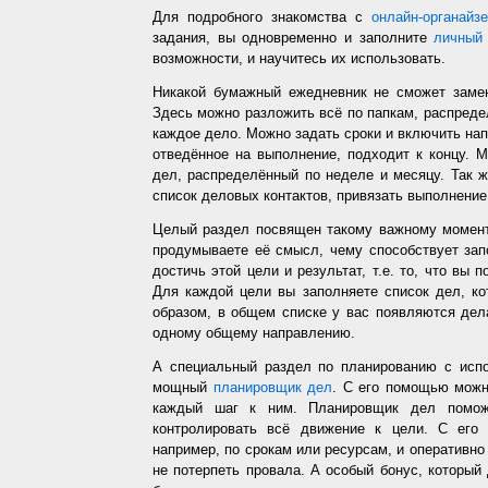
Для подробного знакомства с
онлайн-органайз
задания, вы одновременно и заполните
личный 
возможности, и научитесь их использовать.
Никакой бумажный ежедневник не сможет заме
Здесь можно разложить всё по папкам, распредел
каждое дело. Можно задать сроки и включить напо
отведённое на выполнение, подходит к концу. 
дел, распределённый по неделе и месяцу. Так ж
список деловых контактов, привязать выполнение 
Целый раздел посвящен такому важному момент
продумываете её смысл, чему способствует запо
достичь этой цели и результат, т.е. то, что вы
Для каждой цели вы заполняете список дел, ко
образом, в общем списке у вас появляются дел
одному общему направлению.
А специальный раздел по планированию с испо
мощный
планировщик дел
. С его помощью можн
каждый шаг к ним. Планировщик дел помож
контролировать всё движение к цели. С его
например, по срокам или ресурсам, и оперативно 
не потерпеть провала. А особый бонус, который