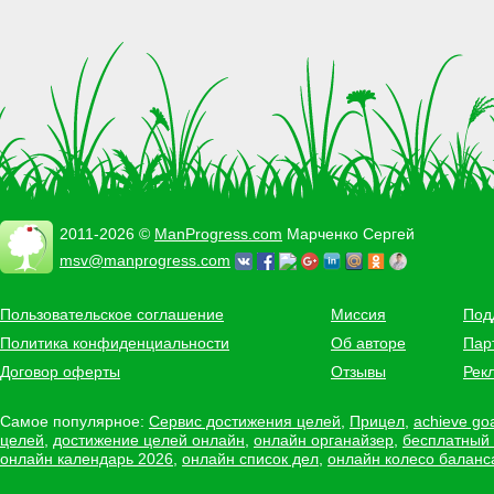
2011-2026 ©
ManProgress.com
Марченко Сергей
msv@manprogress.com
Пользовательское соглашение
Миссия
Под
Политика конфиденциальности
Об авторе
Пар
Договор оферты
Отзывы
Рек
Самое популярное:
Сервис достижения целей
,
Прицел
,
achieve go
целей
,
достижение целей онлайн
,
онлайн органайзер
,
бесплатный
онлайн календарь 2026
,
онлайн список дел
,
онлайн колесо баланс