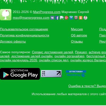
2011-2026 ©
ManProgress.com
Марченко Сергей
msv@manprogress.com
Пользовательское соглашение
Миссия
Под
Политика конфиденциальности
Об авторе
Пар
Договор оферты
Отзывы
Рек
Самое популярное:
Сервис достижения целей
,
Прицел
,
achieve go
целей
,
достижение целей онлайн
,
онлайн органайзер
,
бесплатный
онлайн календарь 2026
,
онлайн список дел
,
онлайн колесо баланс
Ошибка в тексте? Выде
Использование любых материалов с этого са