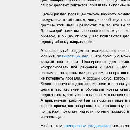
список деловых контактов, привязать выполнение 
Целый раздел посвящен такому важному момент
продумываете её смысл, чему способствует запо
достичь этой цели и результат, т.е. то, что вы
Для каждой цели вы заполняете список дел, ко
образом, в общем списке у вас появляются дел
одному общему направлению.
А специальный раздел по планированию с испо
мощный
планировщик дел
. С его помощью можн
каждый шаг к ним. Планировщик дел помож
контролировать всё движение к цели. С его
например, по срокам или ресурсам, и оперативно 
не потерпеть провала. А особый бонус, который
более энергичного достижения цели и полная у
делать вас сильнее и обогащать новым опыто
подсказывать, что уже выполнено, что выполняет
А применение графика Гантта помогает видеть 
корректировки, как по срокам, так и по составу р
по папкам помогает навести полный порядок в
информацию.
Ещё в этом
электронном ежедневнике
можно зап