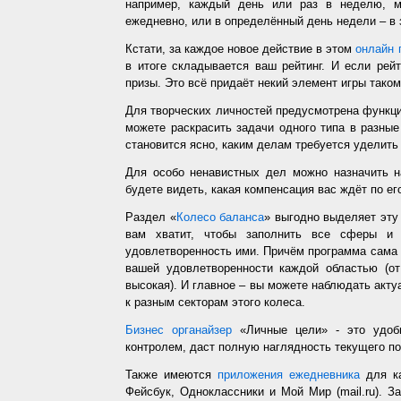
например, каждый день или раз в неделю, ме
ежедневно, или в определённый день недели – в 
Кстати, за каждое новое действие в этом
онлайн 
в итоге складывается ваш рейтинг. И если рей
призы. Это всё придаёт некий элемент игры таком
Для творческих личностей предусмотрена функц
можете раскрасить задачи одного типа в разные
становится ясно, каким делам требуется уделить
Для особо ненавистных дел можно назначить н
будете видеть, какая компенсация вас ждёт по ег
Раздел «
Колесо баланса
» выгодно выделяет эт
вам хватит, чтобы заполнить все сферы и 
удовлетворенность ими. Причём программа сама з
вашей удовлетворенности каждой областью (от
высокая). И главное – вы можете наблюдать акт
к разным секторам этого колеса.
Бизнес органайзер
«Личные цели» - это удобн
контролем, даст полную наглядность текущего п
Также имеются
приложения ежедневника
для ка
Фейсбук, Одноклассники и Мой Мир (mail.ru). З