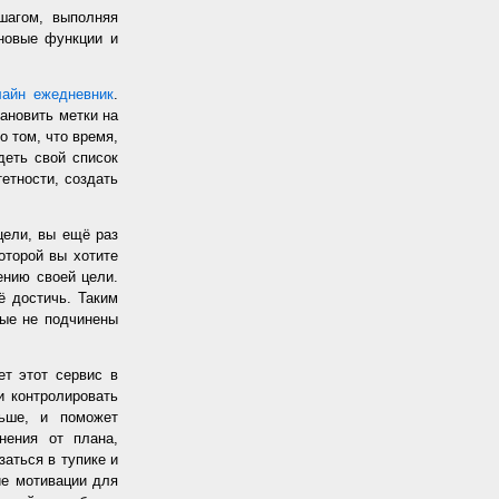
шагом, выполняя
 новые функции и
лайн ежедневник
.
ановить метки на
о том, что время,
еть свой список
етности, создать
цели, вы ещё раз
оторой вы хотите
жению своей цели.
ё достичь. Таким
рые не подчинены
т этот сервис в
и контролировать
ьше, и поможет
нения от плана,
заться в тупике и
ие мотивации для