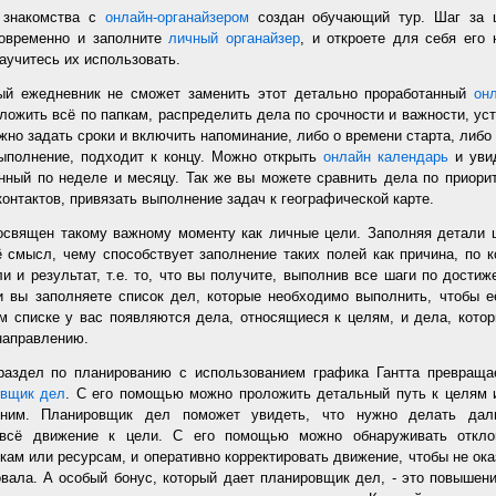
 знакомства с
онлайн-органайзером
создан обучающий тур. Шаг за 
новременно и заполните
личный органайзер
, и откроете для себя его
аучитесь их использовать.
ый ежедневник не сможет заменить этот детально проработанный
он
ложить всё по папкам, распределить дела по срочности и важности, уст
но задать сроки и включить напоминание, либо о времени старта, либо 
ыполнение, подходит к концу. Можно открыть
онлайн календарь
и увид
нный по неделе и месяцу. Так же вы можете сравнить дела по приорит
онтактов, привязать выполнение задач к географической карте.
священ такому важному моменту как личные цели. Заполняя детали 
 смысл, чему способствует заполнение таких полей как причина, по к
и и результат, т.е. то, что вы получите, выполнив все шаги по дости
 вы заполняете список дел, которые необходимо выполнить, чтобы е
м списке у вас появляются дела, относящиеся к целям, и дела, кото
направлению.
раздел по планированию с использованием графика Гантта превращае
овщик дел
. С его помощью можно проложить детальный путь к целям 
ним. Планировщик дел поможет увидеть, что нужно делать дал
 всё движение к цели. С его помощью можно обнаруживать откло
кам или ресурсам, и оперативно корректировать движение, чтобы не ока
овала. А особый бонус, который дает планировщик дел, - это повышен