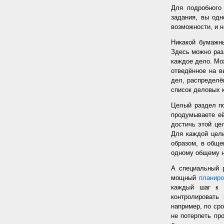
Для подробного
задания, вы од
возможности, и н
Никакой бумажн
Здесь можно раз
каждое дело. Мож
отведённое на в
дел, распределё
список деловых к
Целый раздел по
продумываете её
достичь этой цел
Для каждой цели
образом, в обще
одному общему 
А специальный 
мощный
планир
каждый шаг к 
контролировать
например, по сро
не потерпеть пр