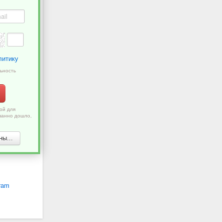
литику
ьность
ой для
ванно дошло,
ы...