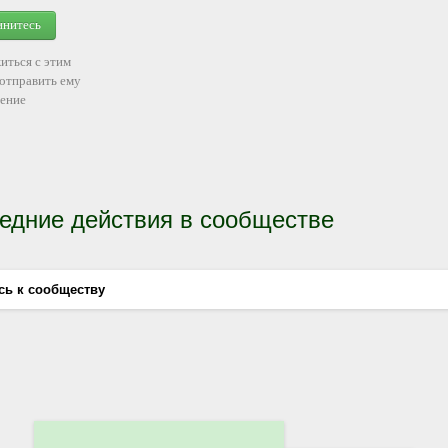
инитесь
иться с этим
 отправить ему
ение
едние действия в сообществе
сь к сообществу