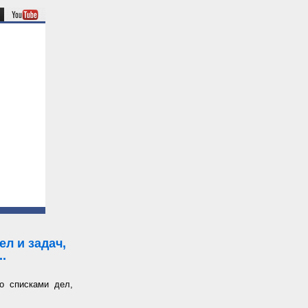
л и задач,
.
о списками дел,