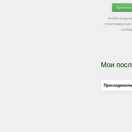
Присоед
чтобы подруж
участником или
сообщ
Мои посл
Присоединила